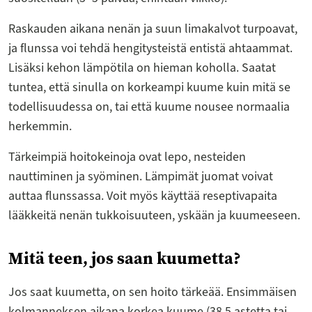
Raskauden aikana nenän ja suun limakalvot turpoavat,
ja flunssa voi tehdä hengitysteistä entistä ahtaammat.
Lisäksi kehon lämpötila on hieman koholla. Saatat
tuntea, että sinulla on korkeampi kuume kuin mitä se
todellisuudessa on, tai että kuume nousee normaalia
herkemmin.
Tärkeimpiä hoitokeinoja ovat lepo, nesteiden
nauttiminen ja syöminen. Lämpimät juomat voivat
auttaa flunssassa. Voit myös käyttää reseptivapaita
lääkkeitä nenän tukkoisuuteen, yskään ja kuumeeseen.
Mitä teen, jos saan kuumetta?
Jos saat kuumetta, on sen hoito tärkeää. Ensimmäisen
kolmanneksen aikana korkea kuume (38,5 astetta tai