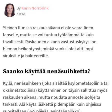
By
Karin Norrbrink
Kätilö
Yleinen flunssa raskausaikana ei ole vaarallinen
lapselle, mutta se voi tuntua työläämmältä kuin
tavallisesti. Raskauden aikana vastustuskykysi on
hieman heikentynyt, minkä vuoksi olet alttiimpi
viruksille ja bakteereille.
Saanko käyttää nenäsuihketta?
Kyllä, nenäsuihkeen (joka sisältää ksylometatsoliinia tai
oksimetatsoliinia) käyttäminen on täysin sallittua myös
raskauden aikana, mutta noudata annosteluohjeita
tarkasti. Älä käytä lääkettä pidempään kuin ohjeissa
suositellaan (3–5 päivää, enintään viikko).