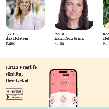
RUOTSI
RUOTSI
RUO
Åsa Holstein
Karin Norrbrink
Hel
Kätilö
Kätilö
Kät
Lataa Preglife
tänään,
ilmaiseksi.