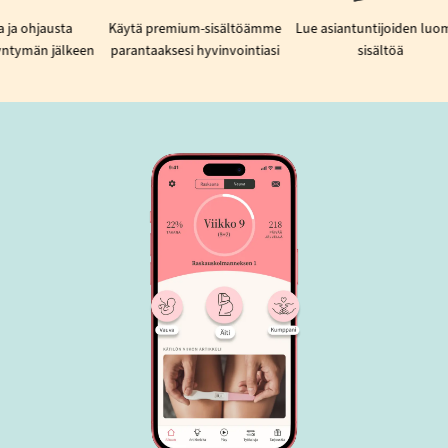
usta
Käytä premium-sisältöämme
Lue asiantuntijoiden luomaa
 jälkeen
parantaaksesi hyvinvointiasi
sisältöä