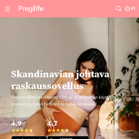
FI
Skandinavian johtava
raskaussovellus
Preglife: Kätilö taskussasi. Liity yli 10 miljoonan käyttäjän
joukkoon ympäri Eurooppaa. Lataa ilmaiseksi.
4.9
4.7