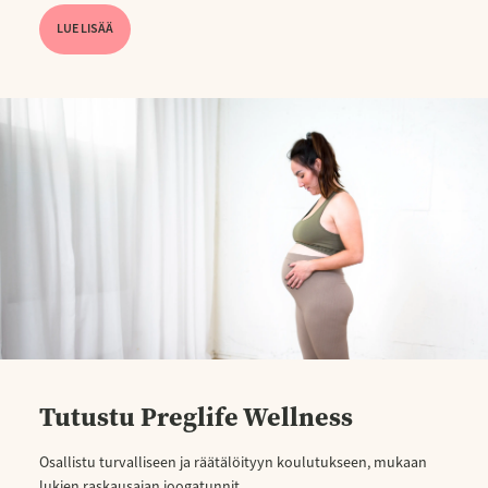
LUE LISÄÄ
Tutustu Preglife Wellness
Osallistu turvalliseen ja räätälöityyn koulutukseen, mukaan
lukien raskausajan joogatunnit.