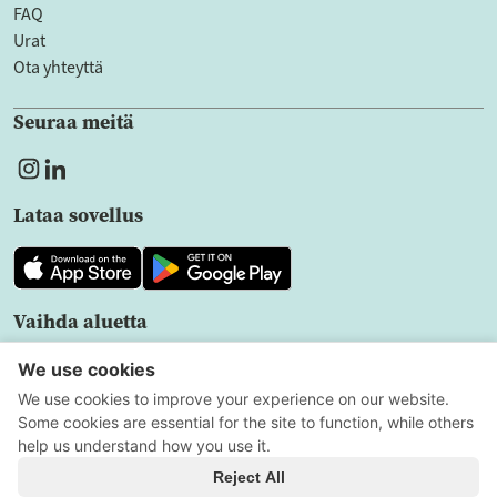
FAQ
Urat
Ota yhteyttä
Seuraa meitä
Lataa sovellus
Vaihda aluetta
FI
Tietosuoja
Käyttöehdot
Evästeasetukset