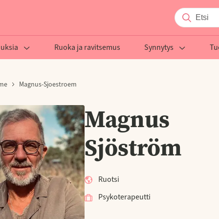
auksia
Ruoka ja ravitsemus
Synnytys
Tu
mme
Magnus-Sjoestroem
Magnus
Sjöström
Ruotsi
Psykoterapeutti