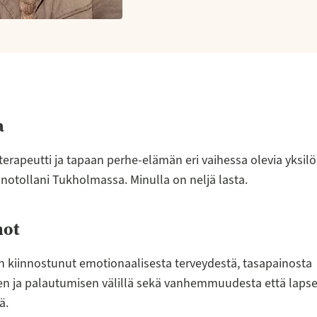
a
erapeutti ja tapaan perhe-elämän eri vaihessa olevia yksilö
notollani Tukholmassa. Minulla on neljä lasta.
mot
in kiinnostunut emotionaalisesta terveydestä, tasapainosta
en ja palautumisen välillä sekä vanhemmuudesta että laps
ä.