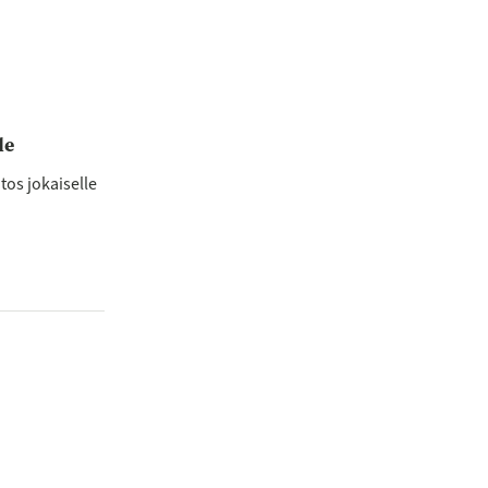
de
os jokaiselle