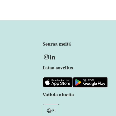
Seuraa meitä
Lataa sovellus
Vaihda aluetta
FI