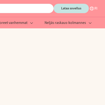
FI
Lataa sovellus
oreet vanhemmat
Neljäs raskaus-kolmannes