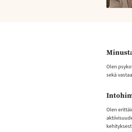
Minust
Olen psykot
sekä vastaa
Intohi
Olen erittä
aktiivisuud
kehityksest