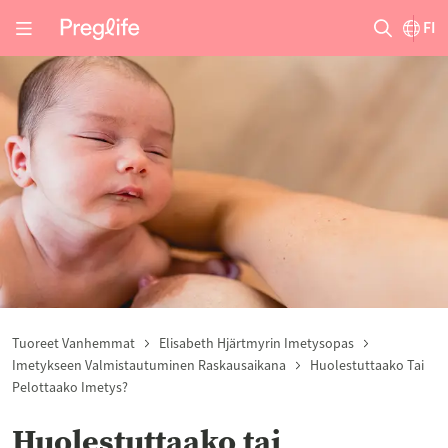
FI
Tuoreet Vanhemmat
Elisabeth Hjärtmyrin Imetysopas
Imetykseen Valmistautuminen Raskausaikana
Huolestuttaako Tai
Pelottaako Imetys?
Huolestuttaako tai