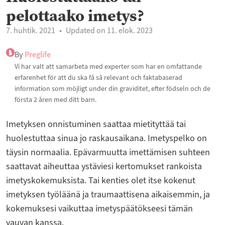
pelottaako imetys?
7. huhtik. 2021
Updated on 11. elok. 2023
By
Preglife
Vi har valt att samarbeta med experter som har en omfattande
erfarenhet för att du ska få så relevant och faktabaserad
information som möjligt under din graviditet, efter födseln och de
första 2 åren med ditt barn.
Imetyksen onnistuminen saattaa mietityttää tai
huolestuttaa sinua jo raskausaikana. Imetyspelko on
täysin normaalia. Epävarmuutta imettämisen suhteen
saattavat aiheuttaa ystäviesi kertomukset rankoista
imetyskokemuksista. Tai kenties olet itse kokenut
imetyksen työläänä ja traumaattisena aikaisemmin, ja
kokemuksesi vaikuttaa imetyspäätökseesi tämän
vauvan kanssa.