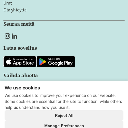
Urat
Ota yhteyttä
Seuraa meitä
Lataa sovellus
Vaihda aluetta
FI
Tietosuoja
Käyttöehdot
Evästeasetukset