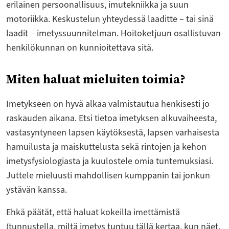
erilainen persoonallisuus, imutekniikka ja suun
motoriikka. Keskustelun yhteydessä laaditte – tai sinä
laadit – imetyssuunnitelman. Hoitoketjuun osallistuvan
henkilökunnan on kunnioitettava sitä.
Miten haluat mieluiten toimia?
Imetykseen on hyvä alkaa valmistautua henkisesti jo
raskauden aikana. Etsi tietoa imetyksen alkuvaiheesta,
vastasyntyneen lapsen käytöksestä, lapsen varhaisesta
hamuilusta ja maiskuttelusta sekä rintojen ja kehon
imetysfysiologiasta ja kuulostele omia tuntemuksiasi.
Juttele mieluusti mahdollisen kumppanin tai jonkun
ystävän kanssa.
Ehkä päätät, että haluat kokeilla imettämistä
(tunnustella, miltä imetys tuntuu tällä kertaa, kun näet,