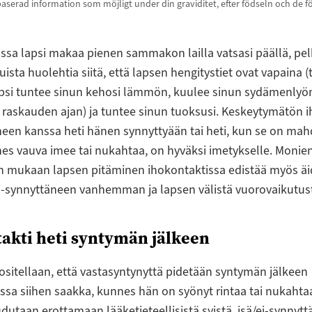
aserad information som möjligt under din graviditet, efter födseln och de f
ssa lapsi makaa pienen sammakon lailla vatsasi päällä, pe
uista huolehtia siitä, että lapsen hengitystiet ovat vapaina (
psi tuntee sinun kehosi lämmön, kuulee sinun sydämenlyönt
raskauden ajan) ja tuntee sinun tuoksusi. Keskeytymätön i
een kanssa heti hänen synnyttyään tai heti, kun se on mahdo
s vauva imee tai nukahtaa, on hyväksi imetykselle. Monie
n mukaan lapsen pitäminen ihokontaktissa edistää myös äid
i-synnyttäneen vanhemman ja lapsen välistä vuorovaikutus
akti heti syntymän jälkeen
ositellaan, että vastasyntynyttä pidetään syntymän jälkeen
ssa siihen saakka, kunnes hän on syönyt rintaa tai nukahtaa
udutaan erottamaan lääketieteellisistä syistä, isä/ei-synnytt