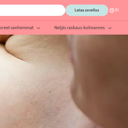
FI
Lataa sovellus
oreet vanhemmat
Neljäs raskaus-kolmannes