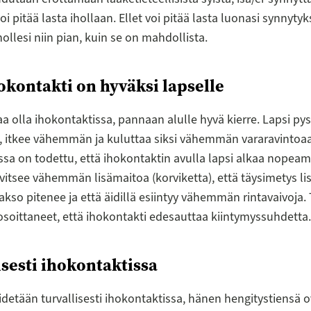
i pitää lasta ihollaan. Ellet voi pitää lasta luonasi synnytyk
hollesi niin pian, kuin se on mahdollista.
hokontakti on hyväksi lapselle
aa olla ihokontaktissa, pannaan alulle hyvä kierre. Lapsi py
 itkee vähemmän ja kuluttaa siksi vähemmän vararavintoa
sa on todettu, että ihokontaktin avulla lapsi alkaa nopea
arvitsee vähemmän lisämaitoa (korviketta), että täysimetys li
akso pitenee ja että äidillä esiintyy vähemmän rintavaivoja
soittaneet, että ihokontakti edesauttaa kiintymyssuhdetta.
isesti ihokontaktissa
idetään turvallisesti ihokontaktissa, hänen hengitystiensä 