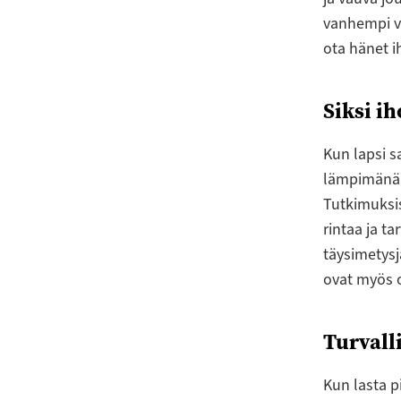
vanhempi vo
ota hänet i
Siksi i
Kun lapsi s
lämpimänä,
Tutkimuksis
rintaa ja t
täysimetysj
ovat myös o
Turvall
Kun lasta p