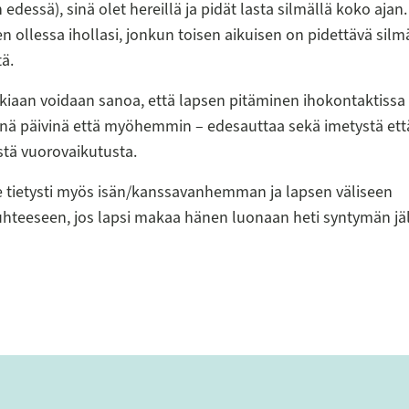
 edessä), sinä olet hereillä ja pidät lasta silmällä koko ajan.
n ollessa ihollasi, jonkun toisen aikuisen on pidettävä silm
tä.
kiaan voidaan sanoa, että lapsen pitäminen ihokontaktissa 
nä päivinä että myöhemmin – edesauttaa sekä imetystä että
istä vuorovaikutusta.
 tietysti myös isän/kanssavanhemman ja lapsen väliseen
hteeseen, jos lapsi makaa hänen luonaan heti syntymän jä