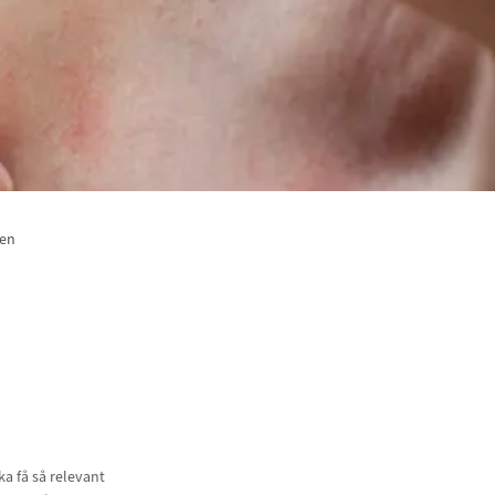
nen
a få så relevant