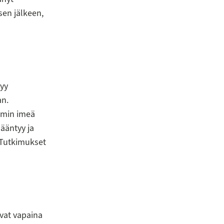
sen jälkeen,
syy
an.
mmin imeä
sääntyy ja
. Tutkimukset
ovat vapaina