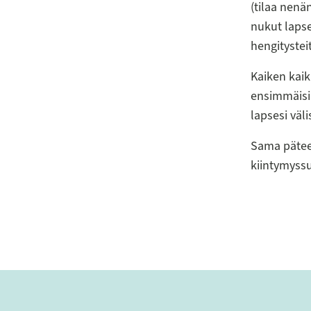
(tilaa nenän
nukut lapse
hengitystei
Kaiken kaik
ensimmäisi
lapsesi väl
Sama pätee
kiintymyssu