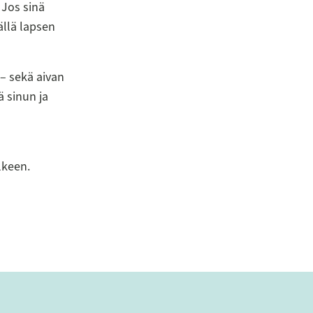
 Jos sinä
ällä lapsen
– sekä aivan
 sinun ja
lkeen.