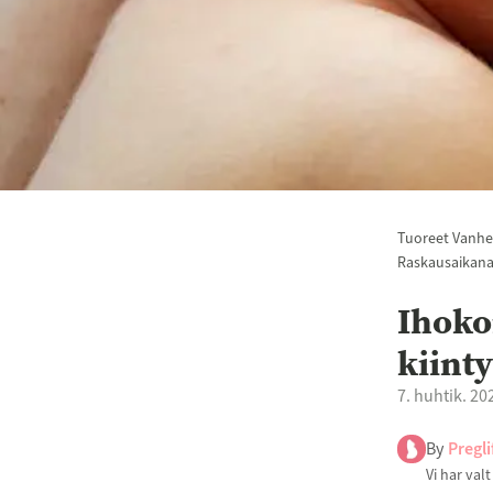
Tuoreet Vanh
Raskausaikan
Ihoko
kiint
7. huhtik. 20
By
Pregli
Vi har val