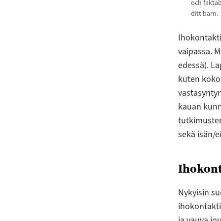
och faktab
ditt barn.
Ihokontakti
vaipassa. M
edessä). La
kuten koko 
vastasyntyn
kauan kunne
tutkimuste
sekä isän/e
Ihokont
Nykyisin su
ihokontakti
ja vauva jo