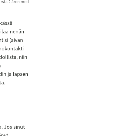
örsta 2 åren med
lkässä
tilaa nenän
isi (aivan
hokontakti
llista, niin
n
in ja lapsen
ta.
. Jos sinut
änyt