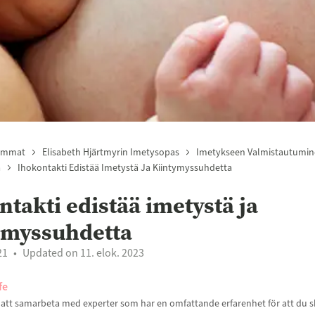
emmat
Elisabeth Hjärtmyrin Imetysopas
Imetykseen Valmistautumi
a
Ihokontakti Edistää Imetystä Ja Kiintymyssuhdetta
ntakti edistää imetystä ja
ymyssuhdetta
21
Updated on 11. elok. 2023
fe
t att samarbeta med experter som har en omfattande erfarenhet för att du sk