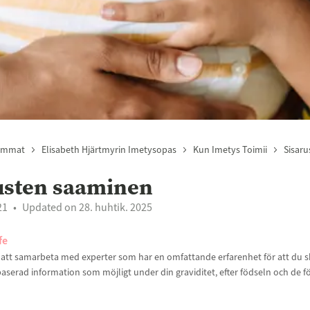
emmat
Elisabeth Hjärtmyrin Imetysopas
Kun Imetys Toimii
Sisar
usten saaminen
21
Updated on 28. huhtik. 2025
fe
t att samarbeta med experter som har en omfattande erfarenhet för att du sk
aserad information som möjligt under din graviditet, efter födseln och de f