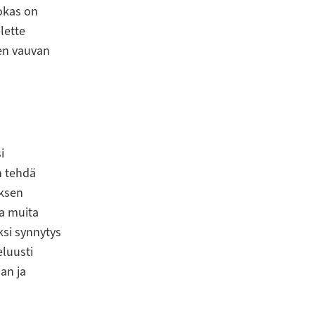
lokas on
lette
den vauvan
i
n tehdä
uksen
ta muita
si synnytys
eluusti
an ja