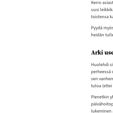
Kerro asiast
uusi leikki
toistensa k
Pyydä myös 
heidän tul
Arki us
Huolehdi si
perheessä o
sen vanhemm
tuloa (ette
Pienetkin y
päivähoitop
lukeminen ä