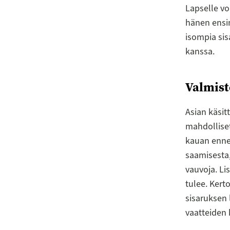
Lapselle voi
hänen ensim
isompia sis
kanssa.
Valmist
Asian käsit
mahdollise
kauan ennen
saamisesta,
vauvoja. L
tulee. Kert
sisaruksen 
vaatteiden 