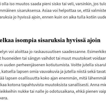
 olla iso muutos saada pieni sisko tai veli, varsinkin, jos tu
mäinen sisaruksensa. Asiaa voi helpottaa se, että valmiste
aruksia jo hyvissä ajoin, ennen kuin on aika tulla kotiin uu
elkaa isompia sisaruksia hyvissä ajoin
telyn voi aloittaa jo raskausuutisen saadessanne. Esimerkiks
t huoneiden tai sängyn vaihdot tai muut muutokset voidaa
 uuden perheenjäsenen kotiutumista. Voitte jutella sisar
 katsella lapsen omia vauvakuvia ja jutella niistä sekä tava
isää lapsen osallisuutta koko ajan enemmän, mitä lähemmäk
okaa kotona tapahtuvista muutoksista sanallisesti. Anna mi
leikkeihin nukke tai nalle jo odotusaikana, ehkä pienen vaip
kera.