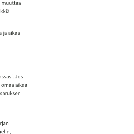
in muuttaa
ikkiä
 ja aikaa
nssasi. Jos
n omaa aikaa
isaruksen
rjan
elin,