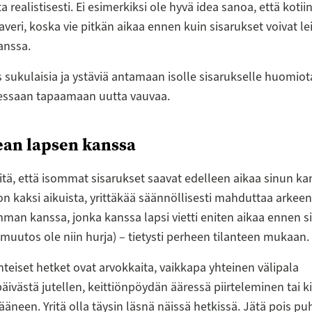
a realistisesti. Ei esimerkiksi ole hyvä idea sanoa, että koti
kaveri, koska vie pitkän aikaa ennen kuin sisarukset voivat le
anssa.
sukulaisia ja ystäviä antamaan isolle sisarukselle huomiota
lessaan tapaamaan uutta vauvaa.
ean lapsen kanssa
itä, että isommat sisarukset saavat edelleen aikaa sinun ka
n kaksi aikuista, yrittäkää säännöllisesti mahduttaa arkee
an kanssa, jonka kanssa lapsi vietti eniten aikaa ennen s
i muutos ole niin hurja) – tietysti perheen tilanteen mukaan.
hteiset hetket ovat arvokkaita, vaikkapa yhteinen välipala
äivästä jutellen, keittiönpöydän ääressä piirteleminen tai ki
äneen. Yritä olla täysin läsnä näissä hetkissä. Jätä pois puh