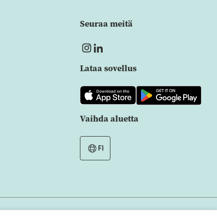
Seuraa meitä
Lataa sovellus
Vaihda aluetta
FI