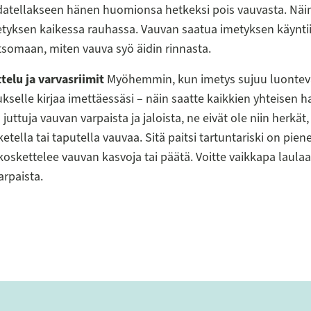
atellakseen hänen huomionsa hetkeksi pois vauvasta. Näin 
etyksen kaikessa rauhassa. Vauvan saatua imetyksen käyntii
atsomaan, miten vauva syö äidin rinnasta.
ttelu ja varvasriimit
Myöhemmin, kun imetys sujuu luontev
ukselle kirjaa imettäessäsi – näin saatte kaikkien yhteisen h
 juttuja vauvan varpaista ja jaloista, ne eivät ole niin herkät,
etella tai taputella vauvaa. Sitä paitsi tartuntariski on pien
koskettelee vauvan kasvoja tai päätä. Voitte vaikkapa laulaa t
varpaista.