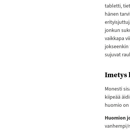
tabletti, ti
hänen tarvi
erityisjutt
jonkun suku
vaikkapa vi
jokseenkin
sujuvat rau
Imetys 
Monesti si
kiipeää äidi
huomio on 
Huomion jo
vanhempi/ma