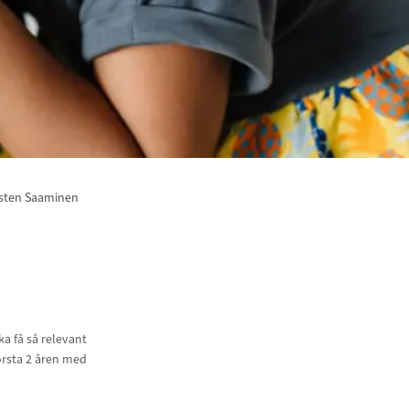
usten Saaminen
a få så relevant
örsta 2 åren med