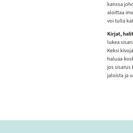
kanssa johd
aloittaa im
voi tulla k
Kirjat, hali
lukea sisar
Keksi kivoja
haluaa kosk
jos sisarus 
jaloista ja 