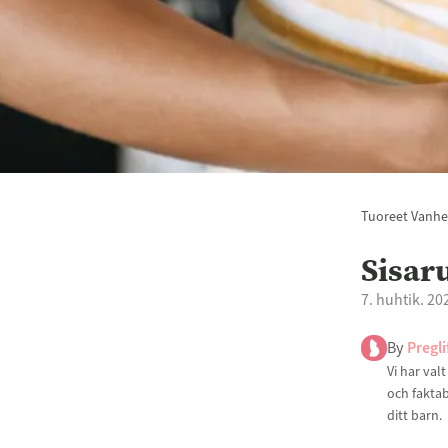
Tuoreet Vanh
Sisar
7. huhtik. 20
By
Pregli
Vi har val
och faktab
ditt barn.