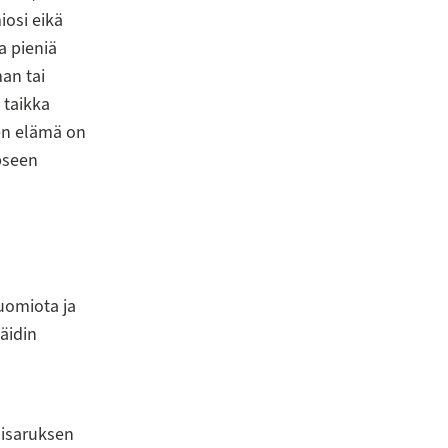
iosi eikä
a pieniä
an tai
 taikka
een elämä on
pseen
uomiota ja
 äidin
sisaruksen