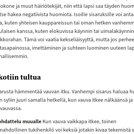
etokone ja muut häiriötekijät, niin että lapsi saa täyden huom
tse hakea negatiivista huomiota. Isoille sisaruksille voi anta
uja, kuten yhteisen kauppareissun tai oman hetken vanhemm
laisen kanssa, kuten elokuvissa käynnin tai uimalakäynnin
ikkorahan. Tämä voi vaatia kekseliäisyyttä, mutta jos perh
 tasapainossa, imettäminen ja suhteen luominen uuteen la
hallisemmin.
kotiin tultua
sarusta hämmentää vauvan itku. Vanhempi sisarus haluaa h
n syliin juuri samalla hetkellä, kun vauva itkee nälkäänsä ja
vauvassa.
hdattelu muualle
Kun vauva vaikkapa itkee, toinen
hdollinen tukihenkilö voi keksiä jotakin kivaa tekemistä 