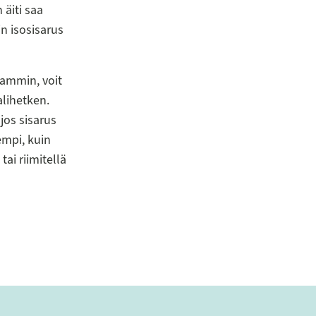
äiti saa
n isosisarus
ammin, voit
alihetken.
 jos sisarus
empi, kuin
ai riimitellä