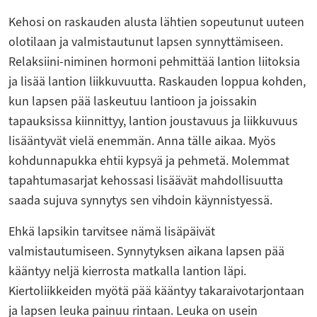
Kehosi on raskauden alusta lähtien sopeutunut uuteen
olotilaan ja valmistautunut lapsen synnyttämiseen.
Relaksiini-niminen hormoni pehmittää lantion liitoksia
ja lisää lantion liikkuvuutta. Raskauden loppua kohden,
kun lapsen pää laskeutuu lantioon ja joissakin
tapauksissa kiinnittyy, lantion joustavuus ja liikkuvuus
lisääntyvät vielä enemmän. Anna tälle aikaa. Myös
kohdunnapukka ehtii kypsyä ja pehmetä. Molemmat
tapahtumasarjat kehossasi lisäävät mahdollisuutta
saada sujuva synnytys sen vihdoin käynnistyessä.
Ehkä lapsikin tarvitsee nämä lisäpäivät
valmistautumiseen. Synnytyksen aikana lapsen pää
kääntyy neljä kierrosta matkalla lantion läpi.
Kiertoliikkeiden myötä pää kääntyy takaraivotarjontaan
ja lapsen leuka painuu rintaan. Leuka on usein