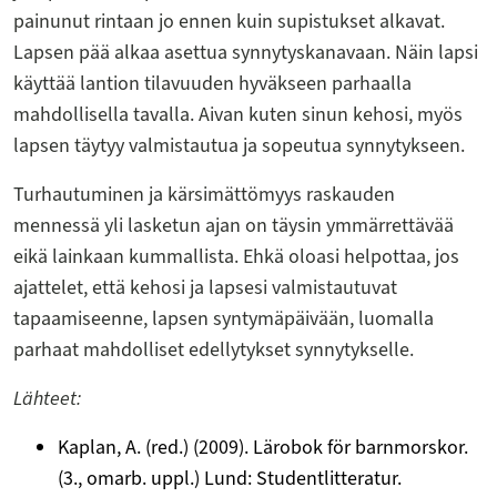
painunut rintaan jo ennen kuin supistukset alkavat.
Lapsen pää alkaa asettua synnytyskanavaan. Näin lapsi
käyttää lantion tilavuuden hyväkseen parhaalla
mahdollisella tavalla. Aivan kuten sinun kehosi, myös
lapsen täytyy valmistautua ja sopeutua synnytykseen.
Turhautuminen ja kärsimättömyys raskauden
mennessä yli lasketun ajan on täysin ymmärrettävää
eikä lainkaan kummallista. Ehkä oloasi helpottaa, jos
ajattelet, että kehosi ja lapsesi valmistautuvat
tapaamiseenne, lapsen syntymäpäivään, luomalla
parhaat mahdolliset edellytykset synnytykselle.
Lähteet:
Kaplan, A. (red.) (2009). Lärobok för barnmorskor.
(3., omarb. uppl.) Lund: Studentlitteratur.