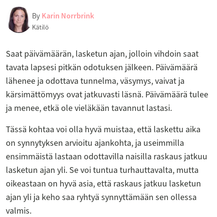
By
Karin Norrbrink
Kätilö
Saat päivämäärän, lasketun ajan, jolloin vihdoin saat
tavata lapsesi pitkän odotuksen jälkeen. Päivämäärä
lähenee ja odottava tunnelma, väsymys, vaivat ja
kärsimättömyys ovat jatkuvasti läsnä. Päivämäärä tulee
ja menee, etkä ole vieläkään tavannut lastasi.
Tässä kohtaa voi olla hyvä muistaa, että laskettu aika
on synnytyksen arvioitu ajankohta, ja useimmilla
ensimmäistä lastaan odottavilla naisilla raskaus jatkuu
lasketun ajan yli. Se voi tuntua turhauttavalta, mutta
oikeastaan on hyvä asia, että raskaus jatkuu lasketun
ajan yli ja keho saa ryhtyä synnyttämään sen ollessa
valmis.