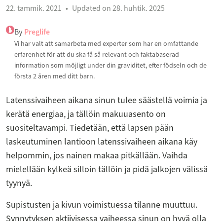
22. tammik. 2021
Updated on 28. huhtik. 2025
By
Preglife
Vi har valt att samarbeta med experter som har en omfattande
erfarenhet för att du ska få så relevant och faktabaserad
information som möjligt under din graviditet, efter födseln och de
första 2 åren med ditt barn.
Latenssivaiheen aikana sinun tulee säästellä voimia ja
kerätä energiaa, ja tällöin makuuasento on
suositeltavampi. Tiedetään, että lapsen pään
laskeutuminen lantioon latenssivaiheen aikana käy
helpommin, jos nainen makaa pitkällään. Vaihda
mielellään kylkeä silloin tällöin ja pidä jalkojen välissä
tyynyä.
Supistusten ja kivun voimistuessa tilanne muuttuu.
Synnytyksen aktiivisessa vaiheessa sinun on hyvä olla