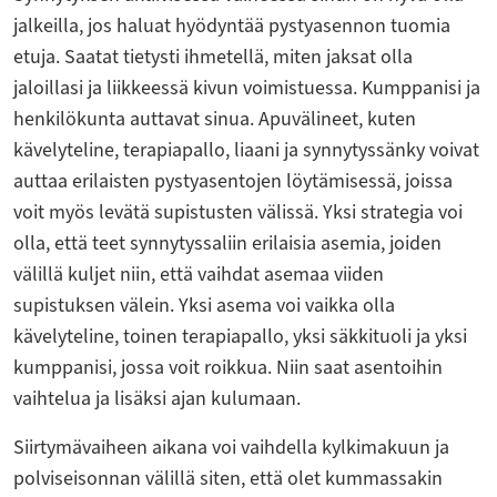
jalkeilla, jos haluat hyödyntää pystyasennon tuomia
etuja. Saatat tietysti ihmetellä, miten jaksat olla
jaloillasi ja liikkeessä kivun voimistuessa. Kumppanisi ja
henkilökunta auttavat sinua. Apuvälineet, kuten
kävelyteline, terapiapallo, liaani ja synnytyssänky voivat
auttaa erilaisten pystyasentojen löytämisessä, joissa
voit myös levätä supistusten välissä. Yksi strategia voi
olla, että teet synnytyssaliin erilaisia asemia, joiden
välillä kuljet niin, että vaihdat asemaa viiden
supistuksen välein. Yksi asema voi vaikka olla
kävelyteline, toinen terapiapallo, yksi säkkituoli ja yksi
kumppanisi, jossa voit roikkua. Niin saat asentoihin
vaihtelua ja lisäksi ajan kulumaan.
Siirtymävaiheen aikana voi vaihdella kylkimakuun ja
polviseisonnan välillä siten, että olet kummassakin