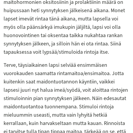
maitohormonien oksitosiinin ja prolaktiinin määrä on
huipussaan heti synnytyksen jälkeisenä aikana. Monet
lapset imevät rintaa tänä aikana, mutta lapsella voi
myös olla päänsärkyä imukupin jäljiltä, lapsi voi olla
huonovointinen tai oksentaa taikka nukahtaa rankan
synnytyksen jälkeen, ja silloin hän ei ota rintaa. Siinä
tapauksessa voit lypsää/stimuloida rintoja itse.
Terve, täysiaikainen lapsi selviää ensimmäisen
vuorokauden saamatta rintamaitoa/ensimaitoa. Jotta
kuitenkin saat maidontuotannon käyntiin, vaikkei
lapsesi juuri nyt halua imeä/syödä, voit aloittaa rintojen
stimuloinnin pian synnytyksen jälkeen. Näin edesautat
maidontuotantoa tuonnempana. Stimuloi rintoja
mieluummin useasti, mutta vain lyhyitä hetkiä
kerrallaan, kuin harvakseltaan mutta kauan. Rinnoista
ei tarvitse tulla tipan tippaa maitoa, tärkeää on se, että