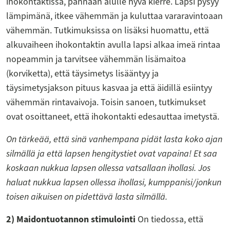
ihokontaktissa, pannaan alulle hyvä kierre. Lapsi pysyy
lämpimänä, itkee vähemmän ja kuluttaa vararavintoaan
vähemmän. Tutkimuksissa on lisäksi huomattu, että
alkuvaiheen ihokontaktin avulla lapsi alkaa imeä rintaa
nopeammin ja tarvitsee vähemmän lisämaitoa
(korviketta), että täysimetys lisääntyy ja
täysimetysjakson pituus kasvaa ja että äidillä esiintyy
vähemmän rintavaivoja. Toisin sanoen, tutkimukset
ovat osoittaneet, että ihokontakti edesauttaa imetystä.
On tärkeää, että sinä vanhempana pidät lasta koko ajan
silmällä ja että lapsen hengitystiet ovat vapaina! Et saa
koskaan nukkua lapsen ollessa vatsallaan ihollasi. Jos
haluat nukkua lapsen ollessa ihollasi, kumppanisi/jonkun
toisen aikuisen on pidettävä lasta silmällä.
2) Maidontuotannon stimulointi
On tiedossa, että