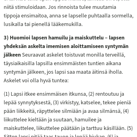
niitä stimuloidaan. Jos rinnoista tulee muutamia
tippoja ensimaitoa, anna se lapselle puhtaalla sormella,
lusikalla tai pienellä lääkemukilla.
3) Huomioi lapsen hamuilu ja maiskuttelu – lapsen
yhdeksän askelta imemisen aloittamiseen syntymän
jälkeen
Seuraavat askelet toistuvat monilla terveillä,
täysiaikaisilla lapsilla ensimmäisten tuntien aikana
syntymän jälkeen, jos lapsi saa maata äitinsä iholla.
Askelet voi olla hyvä tuntea:
(1) Lapsi itkee ensimmäisen itkunsa, (2) rentoutuu ja
lepää synnytyksestä, (3) virkistyy, katselee, tekee pieniä
pään liikkeitä, räpyttelee silmiään ja avaa silmänsä, (4)
liikuttelee kieltään ja suutaan, hamuilee ja
maiskuttelee, liikuttelee päätään ja tarttuu käsillään. (5)
Sitten lapsi pitää taas tauon ja lepää hiukan, (6) ja