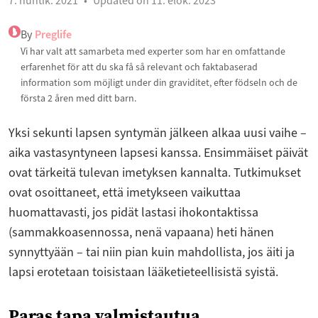
7. huhtik. 2021
Updated on 11. elok. 2023
By
Preglife
Vi har valt att samarbeta med experter som har en omfattande
erfarenhet för att du ska få så relevant och faktabaserad
information som möjligt under din graviditet, efter födseln och de
första 2 åren med ditt barn.
Yksi sekunti lapsen syntymän jälkeen alkaa uusi vaihe –
aika vastasyntyneen lapsesi kanssa. Ensimmäiset päivät
ovat tärkeitä tulevan imetyksen kannalta. Tutkimukset
ovat osoittaneet, että imetykseen vaikuttaa
huomattavasti, jos pidät lastasi ihokontaktissa
(sammakkoasennossa, nenä vapaana) heti hänen
synnyttyään – tai niin pian kuin mahdollista, jos äiti ja
lapsi erotetaan toisistaan lääketieteellisistä syistä.
Paras tapa valmistautua