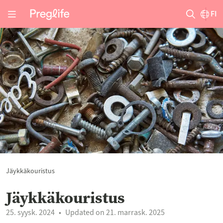
FI
Jäykkäkouristus
Jäykkäkouristus
25. syysk. 2024
Updated on 21. marrask. 2025