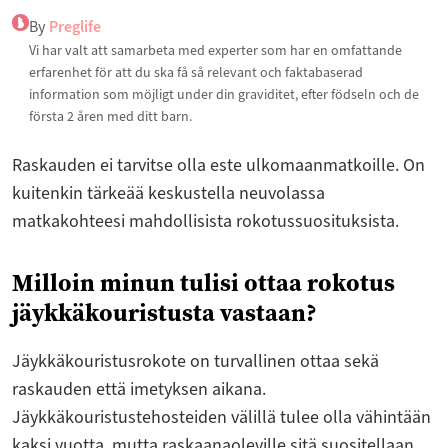
By
Preglife
Vi har valt att samarbeta med experter som har en omfattande
erfarenhet för att du ska få så relevant och faktabaserad
information som möjligt under din graviditet, efter födseln och de
första 2 åren med ditt barn.
Raskauden ei tarvitse olla este ulkomaanmatkoille. On
kuitenkin tärkeää keskustella neuvolassa
matkakohteesi mahdollisista rokotussuosituksista.
Milloin minun tulisi ottaa rokotus
jäykkäkouristusta vastaan?
Jäykkäkouristusrokote on turvallinen ottaa sekä
raskauden että imetyksen aikana.
Jäykkäkouristustehosteiden välillä tulee olla vähintään
kaksi vuotta, mutta raskaanaoleville sitä suositellaan