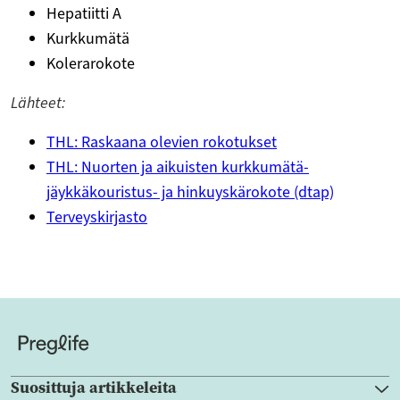
Hepatiitti A
Kurkkumätä
Kolerarokote
Lähteet:
THL: Raskaana olevien rokotukset
THL: Nuorten ja aikuisten kurkkumätä-
jäykkäkouristus- ja hinkuyskärokote (dtap)
Terveyskirjasto
Suosittuja artikkeleita