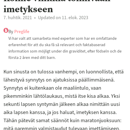
imetykseen
7. huhtik. 2021
Updated on 11. elok. 2023
By
Preglife
Vi har valt att samarbeta med experter som har en omfattande
erfarenhet för att du ska få så relevant och faktabaserad
information som möjligt under din graviditet, efter födseln och de
första 2 åren med ditt barn.
Kun sinusta on tulossa vanhempi, on luonnollista, että
lähestyvä synnytys on ajatuksissa päällimmäisenä.
Synnytys ei kuitenkaan ole maaliintulo, vaan
pikemminkin lähtölaukaus, mistä itse kisa alkaa. Yksi
sekunti lapsen syntymän jälkeen alkaa nimittäin uusi
aika lapsen kanssa, ja jos haluat, imetyksen kanssa.
Tähän pätevät samat säännöt kuin maratonjuoksuun:
mitä paremmin valmistaudut tulevaan imettämiseen,