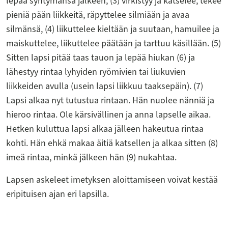
lepää syntymänsä jälkeen, (3) virkistyy ja katselee, tekee
pieniä pään liikkeitä, räpyttelee silmiään ja avaa
silmänsä, (4) liikuttelee kieltään ja suutaan, hamuilee ja
maiskuttelee, liikuttelee päätään ja tarttuu käsillään. (5)
Sitten lapsi pitää taas tauon ja lepää hiukan (6) ja
lähestyy rintaa lyhyiden ryömivien tai liukuvien
liikkeiden avulla (usein lapsi liikkuu taaksepäin). (7)
Lapsi alkaa nyt tutustua rintaan. Hän nuolee nänniä ja
hieroo rintaa. Ole kärsivällinen ja anna lapselle aikaa.
Hetken kuluttua lapsi alkaa jälleen hakeutua rintaa
kohti. Hän ehkä makaa äitiä katsellen ja alkaa sitten (8)
imeä rintaa, minkä jälkeen hän (9) nukahtaa.
Lapsen askeleet imetyksen aloittamiseen voivat kestää
eripituisen ajan eri lapsilla.