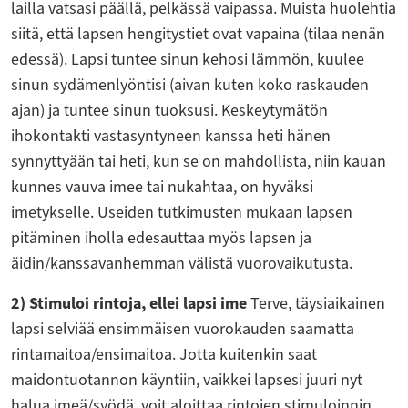
lailla vatsasi päällä, pelkässä vaipassa. Muista huolehtia
siitä, että lapsen hengitystiet ovat vapaina (tilaa nenän
edessä). Lapsi tuntee sinun kehosi lämmön, kuulee
sinun sydämenlyöntisi (aivan kuten koko raskauden
ajan) ja tuntee sinun tuoksusi. Keskeytymätön
ihokontakti vastasyntyneen kanssa heti hänen
synnyttyään tai heti, kun se on mahdollista, niin kauan
kunnes vauva imee tai nukahtaa, on hyväksi
imetykselle. Useiden tutkimusten mukaan lapsen
pitäminen iholla edesauttaa myös lapsen ja
äidin/kanssavanhemman välistä vuorovaikutusta.
2) Stimuloi rintoja, ellei lapsi ime
Terve, täysiaikainen
lapsi selviää ensimmäisen vuorokauden saamatta
rintamaitoa/ensimaitoa. Jotta kuitenkin saat
maidontuotannon käyntiin, vaikkei lapsesi juuri nyt
halua imeä/syödä, voit aloittaa rintojen stimuloinnin