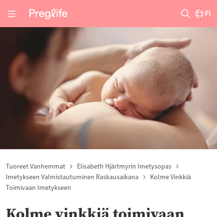
FI
Tuoreet Vanhemmat
Elisabeth Hjärtmyrin Imetysopas
Imetykseen Valmistautuminen Raskausaikana
Kolme Vinkkiä
Toimivaan Imetykseen
Kolme vinkkiä toimivaan