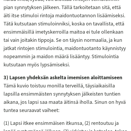
pian synnytyksen jälkeen. Tällä tarkoitetaan sitä, että
äiti itse stimuloi rintoja maidontuotannon lisäämiseksi.
Tätä kutsutaan stimuloinniksi, koska on tavallista, että
ensimmäisillä imetyskerroilla maitoa ei tule ollenkaan
tai vain joitakin tippoja. Se on täysin normaalia, ja kun
jatkat rintojen stimulointia, maidontuotanto käynnistyy
nopeammin ja maidon määrä lisääntyy. Stimulointia
kutsutaan myös lypsämiseksi.
3) Lapsen yhdeksän askelta imemisen aloittamiseen
Tämä kuvio toistuu monilla terveillä, täysiaikaisilla
lapsilla ensimmäisten synnytyksen jälkeisten tuntien
aikana, jos lapsi saa maata äitinsä iholla. Sinun on hyvä
tuntea seuraavat vaiheet:
(1) Lapsi itkee ensimmäisen itkunsa, (2) rentoutuu ja