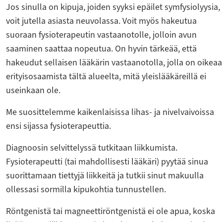
Jos sinulla on kipuja, joiden syyksi epäilet symfysiolyysia,
voit jutella asiasta neuvolassa. Voit myös hakeutua
suoraan fysioterapeutin vastaanotolle, jolloin avun
saaminen saattaa nopeutua. On hyvin tärkeää, että
hakeudut sellaisen lääkärin vastaanotolla, jolla on oikeaa
erityisosaamista tältä alueelta, mitä yleislääkäreillä ei
useinkaan ole.
Me suosittelemme kaikenlaisissa lihas- ja nivelvaivoissa
ensi sijassa fysioterapeuttia.
Diagnoosin selvittelyssä tutkitaan liikkumista.
Fysioterapeutti (tai mahdollisesti lääkäri) pyytää sinua
suorittamaan tiettyjä liikkeitä ja tutkii sinut makuulla
ollessasi sormilla kipukohtia tunnustellen.
Röntgenistä tai magneettiröntgenistä ei ole apua, koska