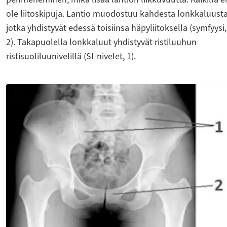
ole liitoskipuja. Lantio muodostuu kahdesta lonkkaluusta
jotka yhdistyvät edessä toisiinsa häpyliitoksella (symfyysi,
2). Takapuolella lonkkaluut yhdistyvät ristiluuhun
ristisuoliluunivelillä (SI-nivelet, 1).