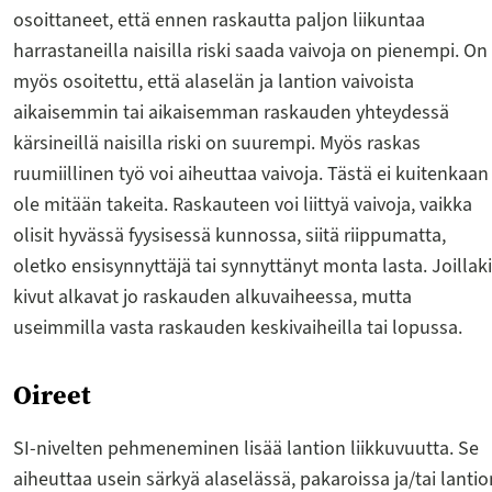
osoittaneet, että ennen raskautta paljon liikuntaa
harrastaneilla naisilla riski saada vaivoja on pienempi. On
myös osoitettu, että alaselän ja lantion vaivoista
aikaisemmin tai aikaisemman raskauden yhteydessä
kärsineillä naisilla riski on suurempi. Myös raskas
ruumiillinen työ voi aiheuttaa vaivoja. Tästä ei kuitenkaan
ole mitään takeita. Raskauteen voi liittyä vaivoja, vaikka
olisit hyvässä fyysisessä kunnossa, siitä riippumatta,
oletko ensisynnyttäjä tai synnyttänyt monta lasta. Joillak
kivut alkavat jo raskauden alkuvaiheessa, mutta
useimmilla vasta raskauden keskivaiheilla tai lopussa.
Oireet
SI-nivelten pehmeneminen lisää lantion liikkuvuutta. Se
aiheuttaa usein särkyä alaselässä, pakaroissa ja/tai lantio