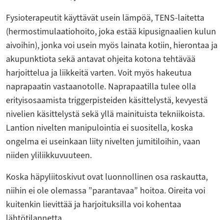
Fysioterapeutit käyttävät usein lämpöä, TENS-laitetta
(hermostimulaatiohoito, joka estää kipusignaalien kulun
aivoihin), jonka voi usein myös lainata kotiin, hierontaa ja
akupunktiota sekä antavat ohjeita kotona tehtävää
harjoittelua ja liikkeitä varten. Voit myös hakeutua
naprapaatin vastaanotolle. Naprapaatilla tulee olla
erityisosaamista triggerpisteiden käsittelystä, kevyestä
nivelien käsittelystä sekä yllä mainituista tekniikoista.
Lantion nivelten manipulointia ei suositella, koska
ongelma ei useinkaan liity nivelten jumitiloihin, vaan
niiden yliliikkuvuuteen.
Koska häpyliitoskivut ovat luonnollinen osa raskautta,
niihin ei ole olemassa ”parantavaa” hoitoa. Oireita voi
kuitenkin lievittää ja harjoituksilla voi kohentaa
lähtötilannetta.