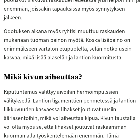
puoliskot liikkuvat raskauden edetessä yhä helpommin ja
enemmän, joissakin tapauksissa myös synnytyksen
jälkeen.
Odotuksen aikana myös ryhtisi muuttuu raskauden
mukanaan tuoman painon myötä. Koska lisäpaino on
enimmäkseen vartalon etupuolella, selän notko usein
kasvaa, mikä lisää alaselän ja lantion kuormitusta.
Mikä kivun aiheuttaa?
Kiputuntemus välittyy aivoihin hermoimpulssien
välityksellä. Lantion ligamenttien pehmetessä ja lantion
liikkuvuuden kasvaessa lihakset joutuvat uusiin
ääriasentoihin, mikä voi aiheuttaa kipua. Kivun taustalla
voi olla myös se, että lihakset joutuvat raskaamman
kuorman alla työskentelemään enemmän. Tämä