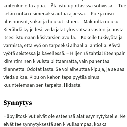
kuitenkin olla apua. – Älä istu upottavissa sohvissa. – Tue
selän notko esimerkiksi autoa ajaessa. – Pue ja riisu
alushousut, sukat ja housut istuen. – Makuulta nousu:
Kierähdä kyljellesi, vedä jalat ylös vatsaa vasten ja nosta
itsesi istumaan käsivarsien avulla. – Kokeile tukivyötä ja
varmista, että vyö on tarpeeksi alhaalla lantiolla. Käytä
vyötä seistessä ja kävellessä. – Hiljennä tahtia! Eteenpäin
kiirehtiminen kivuista piittaamatta, vain pahentaa
tilannetta. Odotat lasta. Se voi aiheuttaa kipuja, ja se saa
viedä aikaa. Kipu on kehon tapa pyytää sinua
kuuntelemaan sen tarpeita. Hidasta!
Synnytys
Häpyliitoskivut eivät ole esteensä alatiesynnytykselle. Ne
eivät tee synnytyksestä sen kivuliaampaa, koska