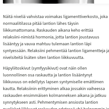
Näitä niveliä vahvistaa voimakas ligamenttiverkosto, joka
normaalitilassa pitää lantion lähes täysin
liikkumattomana. Raskauden aikana keho erittää
relaksiini-nimistä hormonia, jotta lantion joustavuus
lisääntyy ja vauva mahtuu tulemaan lantion läpi
syntyessään. Relaksiini pehmentää lantion ligamentteja j
nivelsiteitä lisäten siten lantion liikkuvuutta.
Häpyliitoskivut (symfyysikivut) ovat näin ollen
luonnollinen osa raskautta ja lantion lisääntynyt
liikkuvuus on edellytys lapsen syntymiselle emättimen
kautta. Relaksiinin erittyminen alkaa jossakin vaiheessa
raskauden ensimmäisen kolmanneksen aikana ja jatkuu
synnytykseen asti. Pehmentymisen ansiosta lantion