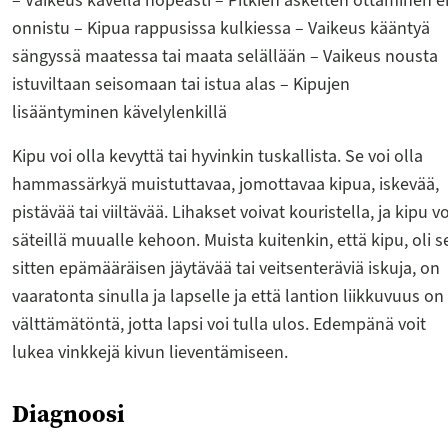
– Vaikeus kävellä nopeasti – Pitkien askelten ottaminen e
onnistu – Kipua rappusissa kulkiessa – Vaikeus kääntyä
sängyssä maatessa tai maata selällään – Vaikeus nousta
istuviltaan seisomaan tai istua alas – Kipujen
lisääntyminen kävelylenkillä
Kipu voi olla kevyttä tai hyvinkin tuskallista. Se voi olla
hammassärkyä muistuttavaa, jomottavaa kipua, iskevää,
pistävää tai viiltävää. Lihakset voivat kouristella, ja kipu vo
säteillä muualle kehoon. Muista kuitenkin, että kipu, oli s
sitten epämääräisen jäytävää tai veitsenteräviä iskuja, on
vaaratonta sinulla ja lapselle ja että lantion liikkuvuus on
välttämätöntä, jotta lapsi voi tulla ulos. Edempänä voit
lukea vinkkejä kivun lieventämiseen.
Diagnoosi