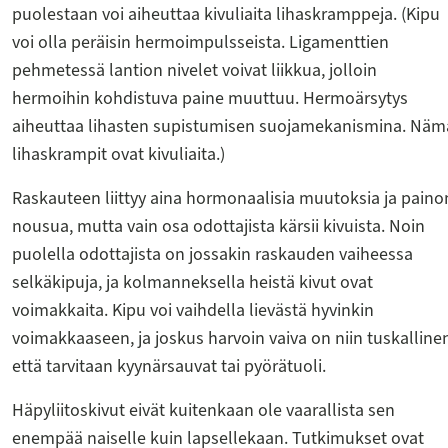
puolestaan voi aiheuttaa kivuliaita lihaskramppeja. (Kipu
voi olla peräisin hermoimpulsseista. Ligamenttien
pehmetessä lantion nivelet voivat liikkua, jolloin
hermoihin kohdistuva paine muuttuu. Hermoärsytys
aiheuttaa lihasten supistumisen suojamekanismina. Näm
lihaskrampit ovat kivuliaita.)
Raskauteen liittyy aina hormonaalisia muutoksia ja paino
nousua, mutta vain osa odottajista kärsii kivuista. Noin
puolella odottajista on jossakin raskauden vaiheessa
selkäkipuja, ja kolmanneksella heistä kivut ovat
voimakkaita. Kipu voi vaihdella lievästä hyvinkin
voimakkaaseen, ja joskus harvoin vaiva on niin tuskalline
että tarvitaan kyynärsauvat tai pyörätuoli.
Häpyliitoskivut eivät kuitenkaan ole vaarallista sen
enempää naiselle kuin lapsellekaan. Tutkimukset ovat