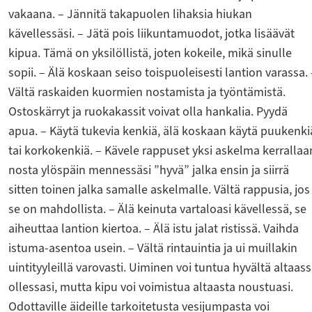
vakaana. – Jännitä takapuolen lihaksia hiukan
kävellessäsi. – Jätä pois liikuntamuodot, jotka lisäävät
kipua. Tämä on yksilöllistä, joten kokeile, mikä sinulle
sopii. – Älä koskaan seiso toispuoleisesti lantion varassa. 
Vältä raskaiden kuormien nostamista ja työntämistä.
Ostoskärryt ja ruokakassit voivat olla hankalia. Pyydä
apua. – Käytä tukevia kenkiä, älä koskaan käytä puukenki
tai korkokenkiä. – Kävele rappuset yksi askelma kerrallaa
nosta ylöspäin mennessäsi ”hyvä” jalka ensin ja siirrä
sitten toinen jalka samalle askelmalle. Vältä rappusia, jos
se on mahdollista. – Älä keinuta vartaloasi kävellessä, se
aiheuttaa lantion kiertoa. – Älä istu jalat ristissä. Vaihda
istuma-asentoa usein. – Vältä rintauintia ja ui muillakin
uintityyleillä varovasti. Uiminen voi tuntua hyvältä altaas
ollessasi, mutta kipu voi voimistua altaasta noustuasi.
Odottaville äideille tarkoitetusta vesijumpasta voi