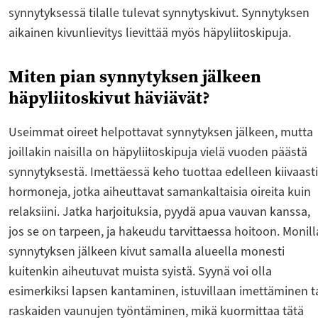
synnytyksessä tilalle tulevat synnytyskivut. Synnytyksen
aikainen kivunlievitys lievittää myös häpyliitoskipuja.
Miten pian synnytyksen jälkeen
häpyliitoskivut häviävät?
Useimmat oireet helpottavat synnytyksen jälkeen, mutta
joillakin naisilla on häpyliitoskipuja vielä vuoden päästä
synnytyksestä. Imettäessä keho tuottaa edelleen kiivaasti
hormoneja, jotka aiheuttavat samankaltaisia oireita kuin
relaksiini. Jatka harjoituksia, pyydä apua vauvan kanssa,
jos se on tarpeen, ja hakeudu tarvittaessa hoitoon. Monill
synnytyksen jälkeen kivut samalla alueella monesti
kuitenkin aiheutuvat muista syistä. Syynä voi olla
esimerkiksi lapsen kantaminen, istuvillaan imettäminen t
raskaiden vaunujen työntäminen, mikä kuormittaa tätä