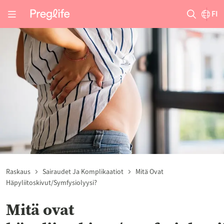
FI
Raskaus
Sairaudet Ja Komplikaatiot
Mitä Ovat
Häpyliitoskivut/symfysiolyysi?
Mitä ovat