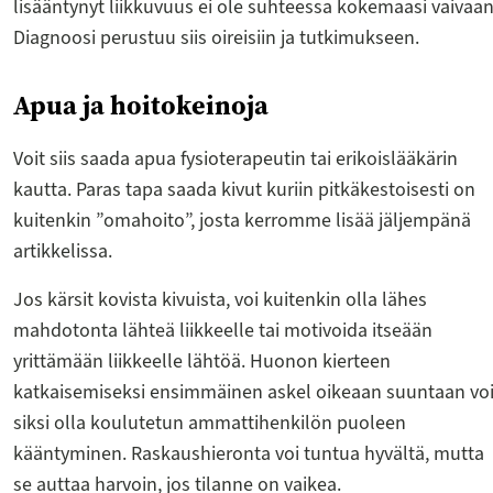
lisääntynyt liikkuvuus ei ole suhteessa kokemaasi vaivaan
Diagnoosi perustuu siis oireisiin ja tutkimukseen.
Apua ja hoitokeinoja
Voit siis saada apua fysioterapeutin tai erikoislääkärin
kautta. Paras tapa saada kivut kuriin pitkäkestoisesti on
kuitenkin ”omahoito”, josta kerromme lisää jäljempänä
artikkelissa.
Jos kärsit kovista kivuista, voi kuitenkin olla lähes
mahdotonta lähteä liikkeelle tai motivoida itseään
yrittämään liikkeelle lähtöä. Huonon kierteen
katkaisemiseksi ensimmäinen askel oikeaan suuntaan vo
siksi olla koulutetun ammattihenkilön puoleen
kääntyminen. Raskaushieronta voi tuntua hyvältä, mutta
se auttaa harvoin, jos tilanne on vaikea.