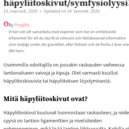
häpyliitoskivut/symfysiolyysi
10. marrask. 2020
Updated on 14. tammik. 2026
By
Preglife
Vi har valt att samarbeta med experter som har en omfattande
erfarenhet för att du ska få så relevant och faktabaserad information
som möjligt under din graviditet, efter födseln och de första 2 åren m
ditt barn.
Useimmilla odottajilla on jossakin raskauden vaiheessa
lantionalueen vaivoja ja kipuja. Olet varmasti kuullut
häpyliitoskivuista tai häpyliitoksen löystymisestä.
Mitä häpyliitoskivut ovat?
Häpyliitoskivut kuuluvat luonnostaan raskauteen, ja niid
syynä on lantion ligamenttien ja nivelsiteiden
pehmeneminen, mikä lisää lantion liikkuvuutta. Kaikilla ei