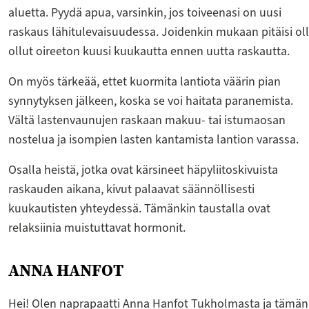
aluetta. Pyydä apua, varsinkin, jos toiveenasi on uusi
raskaus lähitulevaisuudessa. Joidenkin mukaan pitäisi ol
ollut oireeton kuusi kuukautta ennen uutta raskautta.
On myös tärkeää, ettet kuormita lantiota väärin pian
synnytyksen jälkeen, koska se voi haitata paranemista.
Vältä lastenvaunujen raskaan makuu- tai istumaosan
nostelua ja isompien lasten kantamista lantion varassa.
Osalla heistä, jotka ovat kärsineet häpyliitoskivuista
raskauden aikana, kivut palaavat säännöllisesti
kuukautisten yhteydessä. Tämänkin taustalla ovat
relaksiinia muistuttavat hormonit.
ANNA HANFOT
Hei! Olen naprapaatti Anna Hanfot Tukholmasta ja tämän