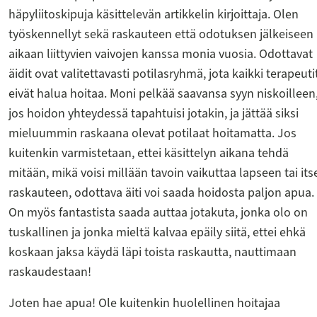
häpyliitoskipuja käsittelevän artikkelin kirjoittaja. Olen
työskennellyt sekä raskauteen että odotuksen jälkeiseen
aikaan liittyvien vaivojen kanssa monia vuosia. Odottavat
äidit ovat valitettavasti potilasryhmä, jota kaikki terapeuti
eivät halua hoitaa. Moni pelkää saavansa syyn niskoilleen
jos hoidon yhteydessä tapahtuisi jotakin, ja jättää siksi
mieluummin raskaana olevat potilaat hoitamatta. Jos
kuitenkin varmistetaan, ettei käsittelyn aikana tehdä
mitään, mikä voisi millään tavoin vaikuttaa lapseen tai its
raskauteen, odottava äiti voi saada hoidosta paljon apua.
On myös fantastista saada auttaa jotakuta, jonka olo on
tuskallinen ja jonka mieltä kalvaa epäily siitä, ettei ehkä
koskaan jaksa käydä läpi toista raskautta, nauttimaan
raskaudestaan!
Joten hae apua! Ole kuitenkin huolellinen hoitajaa