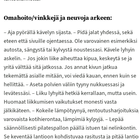
Omahoito/vinkkejä ja neuvoja arkeen:
– Aja pyörällä kävelyn sijasta. – Pidä jalat yhdessä, sekä
eteen että sivuille ojentaessa. Ole varovainen esimerkiksi
autosta, sängystä tai kylvystä noustessasi. Kävele lyhyin
askelin. – Jos jokin liike aiheuttaa kipua, keskeytä se ja
yritä välttää sitä jatkossa. Jos annat kivun jatkua
tekemättä asialle mitään, voi viedä kauan, ennen kuin se
hellittää. – Aseta polvien väliin tyyny nukkuessasi ja
levätessäsi. – Liiku lyhyitä hetkiä kerrallaan, mutta usein.
Huomaat liikkumisen vaikutukset monesti vasta
jälkikäteen. – Kokeile lämpötyynyä, rentoutusharjoituksia
varovaista kotihierontaa, lämpimiä kylpyjä. – Lepää
säännöllisesti pilatespallon päällä istuen tai nelinkontin.
Se keventää lantioon kohdistuvaa rasitusta ja pitää lanti