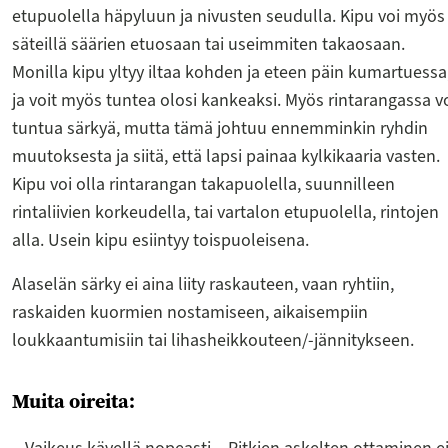
etupuolella häpyluun ja nivusten seudulla. Kipu voi myös
säteillä säärien etuosaan tai useimmiten takaosaan.
Monilla kipu yltyy iltaa kohden ja eteen päin kumartuessa
ja voit myös tuntea olosi kankeaksi. Myös rintarangassa v
tuntua särkyä, mutta tämä johtuu ennemminkin ryhdin
muutoksesta ja siitä, että lapsi painaa kylkikaaria vasten.
Kipu voi olla rintarangan takapuolella, suunnilleen
rintaliivien korkeudella, tai vartalon etupuolella, rintojen
alla. Usein kipu esiintyy toispuoleisena.
Alaselän särky ei aina liity raskauteen, vaan ryhtiin,
raskaiden kuormien nostamiseen, aikaisempiin
loukkaantumisiin tai lihasheikkouteen/-jännitykseen.
Muita oireita: