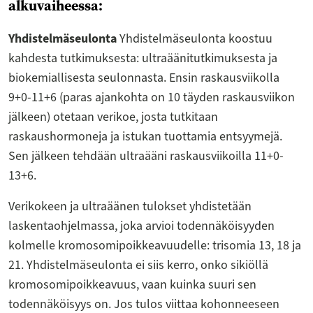
alkuvaiheessa:
Yhdistelmäseulonta
Yhdistelmäseulonta koostuu
kahdesta tutkimuksesta: ultraäänitutkimuksesta ja
biokemiallisesta seulonnasta. Ensin raskausviikolla
9+0-11+6 (paras ajankohta on 10 täyden raskausviikon
jälkeen) otetaan verikoe, josta tutkitaan
raskaushormoneja ja istukan tuottamia entsyymejä.
Sen jälkeen tehdään ultraääni raskausviikoilla 11+0-
13+6.
Verikokeen ja ultraäänen tulokset yhdistetään
laskentaohjelmassa, joka arvioi todennäköisyyden
kolmelle kromosomipoikkeavuudelle: trisomia 13, 18 ja
21. Yhdistelmäseulonta ei siis kerro, onko sikiöllä
kromosomipoikkeavuus, vaan kuinka suuri sen
todennäköisyys on. Jos tulos viittaa kohonneeseen