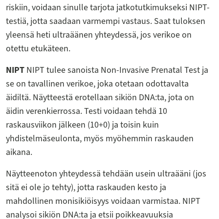
riskiin, voidaan sinulle tarjota jatkotutkimukseksi NIPT-
testiä, jotta saadaan varmempi vastaus. Saat tuloksen
yleensä heti ultraäänen yhteydessä, jos verikoe on
otettu etukäteen.
NIPT
NIPT tulee sanoista Non-Invasive Prenatal Test ja
se on tavallinen verikoe, joka otetaan odottavalta
äidiltä. Näytteestä erotellaan sikiön DNA:ta, jota on
äidin verenkierrossa. Testi voidaan tehdä 10
raskausviikon jälkeen (10+0) ja toisin kuin
yhdistelmäseulonta, myös myöhemmin raskauden
aikana.
Näytteenoton yhteydessä tehdään usein ultraääni (jos
sitä ei ole jo tehty), jotta raskauden kesto ja
mahdollinen monisikiöisyys voidaan varmistaa. NIPT
analysoi sikiön DNA:ta ja etsii poikkeavuuksia