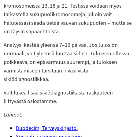
kromosomeissa 13, 18 ja 21. Testissä voidaan myös
tarkastella sukupuolikromosomeja, jolloin voit
halutessasi saada tietää vauvan sukupuolen – mutta se
on täysin vapaaehtoista.
Analyysi kestää yleensä 7–10 päivää. Jos tulos on
normaali, voit yleensä luottaa siihen. Tuloksen ollessa
poikkeava, on epävarmuus suurempi, ja tuloksen
varmistamiseen tarvitaan invasiivista
sikiödiagnostiikkaa.
Voit lukea lisää sikiödiagnostiikasta raskauteen
liittyvästä osiostamme.
Lähteet:
Duodecim, Terveyskirjasto.
Sosiaali- ja terveysministeriö.