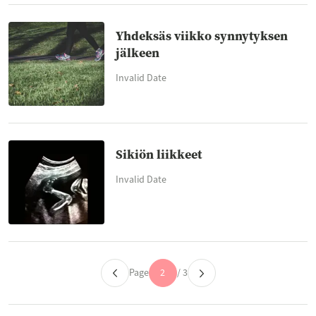
Yhdeksäs viikko synnytyksen
jälkeen
Invalid Date
Sikiön liikkeet
Invalid Date
Page
2
/ 3