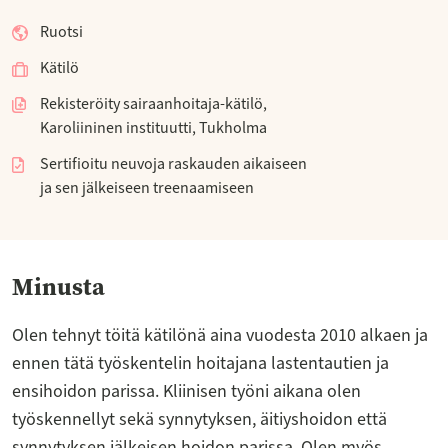
Ruotsi
Kätilö
Rekisteröity sairaanhoitaja-kätilö,
Karoliininen instituutti, Tukholma
Sertifioitu neuvoja raskauden aikaiseen
ja sen jälkeiseen treenaamiseen
Minusta
Olen tehnyt töitä kätilönä aina vuodesta 2010 alkaen ja
ennen tätä työskentelin hoitajana lastentautien ja
ensihoidon parissa. Kliinisen työni aikana olen
työskennellyt sekä synnytyksen, äitiyshoidon että
synnytyksen jälkeisen hoidon parissa. Olen myös