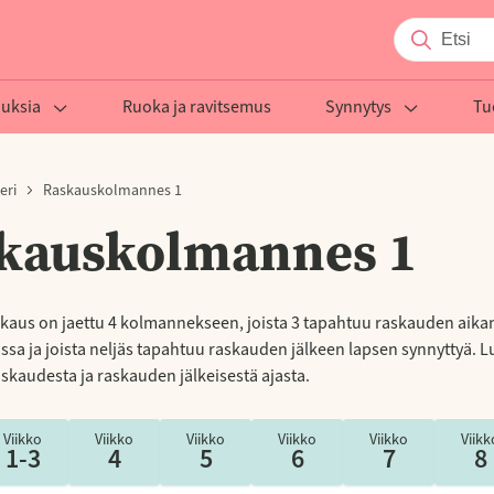
auksia
Ruoka ja ravitsemus
Synnytys
Tu
eri
Raskauskolmannes 1
kauskolmannes 1
kaus on jaettu 4 kolmannekseen, joista 3 tapahtuu raskauden aika
sa ja joista neljäs tapahtuu raskauden jälkeen lapsen synnyttyä. Lu
raskaudesta ja raskauden jälkeisestä ajasta.
Viikko
Viikko
Viikko
Viikko
Viikko
Viikk
1-3
4
5
6
7
8