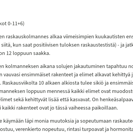
kot 0-11+6)
n raskauskolmannes alkaa viimeisimpien kuukautisten e
 siitä, kun saat positiivisen tuloksen raskaustestistä) - ja ja
kon 12 loppuun saakka.
n kolmanneksen aikana solujen jakautuminen tapahtuu n
un vauvasi ensimmäiset rakenteet ja elimet alkavat kehittyä 
. Raskausviikolta 10 alkaen alkiosta tulee sikiö ja ensimmä
manneksen loppuun mennessä kaikki elimet ovat muodostu
limet sekä kehittyvät lisää että kasvavat. On henkeäsalpaav
i kaikki rakenteet ovat jo tässä vaiheessa paikoillaan.
ee käymään läpi monia muutoksia ja sopeutumaan raskaute
stuu, verenkierto nopeutuu, rintasi turpoavat ja hormonit