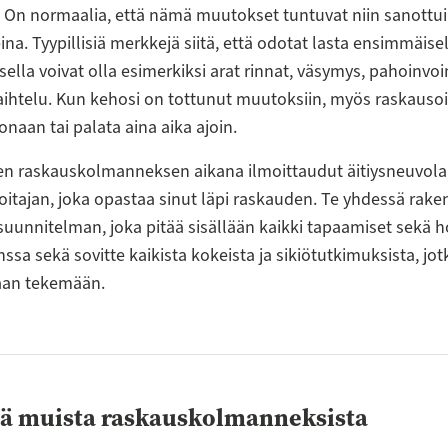
. On normaalia, että nämä muutokset tuntuvat niin sanottu
ina. Tyypillisiä merkkejä siitä, että odotat lasta ensimmäise
lla voivat olla esimerkiksi arat rinnat, väsymys, pahoinvoin
aihtelu. Kun kehosi on tottunut muutoksiin, myös raskausoi
naan tai palata aina aika ajoin.
n raskauskolmanneksen aikana ilmoittaudut äitiysneuvolaa
itajan, joka opastaa sinut läpi raskauden. Te yhdessä raken
 suunnitelman, joka pitää sisällään kaikki tapaamiset sekä h
nssa sekä sovitte kaikista kokeista ja sikiötutkimuksista, jot
laan tekemään.
ää muista raskauskolmanneksista