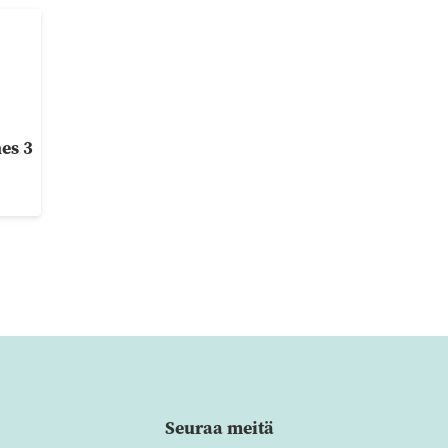
es 3
Seuraa meitä