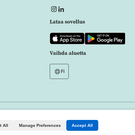
Lataa sovellus
Vaihda aluetta
FI
Kaikki oikeudet pidätetään
Copyright © 2026