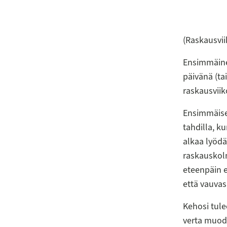
(Raskausvii
Ensimmäine
päivänä (tai
raskausvii
Ensimmäise
tahdilla, k
alkaa lyödä
raskauskol
eteenpäin e
että vauvas
Kehosi tul
verta muodo