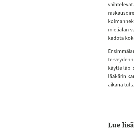
vaihtelevat
raskausoire
kolmannekse
mielialan v
kadota koko
Ensimmäise
terveydenho
käytte läpi
lääkärin ka
aikana tul
Lue lis