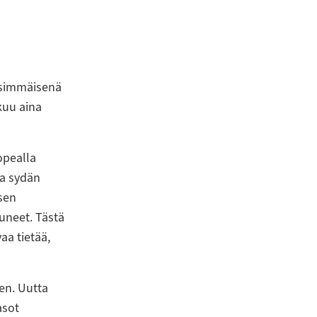
nsimmäisenä
tkuu aina
opealla
ja sydän
isen
neet. Tästä
aa tietää,
en. Uutta
asot