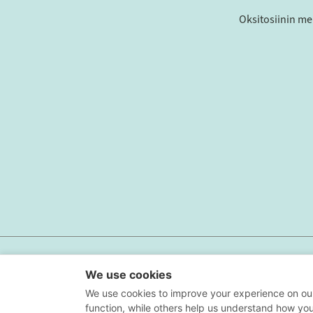
Oksitosiinin me
Tietosuoja
Käyttöehdot
Evästeasetukset