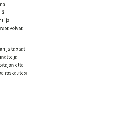
ina
llä
ti ja
reet voivat
n ja tapaat
natte ja
oitajan että
ka raskautesi