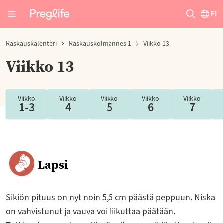
FI
Raskauskalenteri
Raskauskolmannes 1
Viikko 13
Viikko 13
Viikko
Viikko
Viikko
Viikko
Viikko
1-3
4
5
6
7
Lapsi
Sikiön pituus on nyt noin 5,5 cm päästä peppuun. Niska
on vahvistunut ja vauva voi liikuttaa päätään.