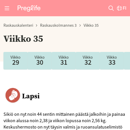
FI
Raskauskalenteri
Raskauskolmannes 3
Viikko 35
Viikko 35
Viikko
Viikko
Viikko
Viikko
Viikko
29
30
31
32
33
Lapsi
Sikiö on nyt noin 44 sentin mittainen päästä jalkoihin ja painaa
viikon alussa noin 2,38 ja viikon lopussa noin 2,56 kg.
Keskushermosto on nyt täysin valmis ja ruoansulatuselimistö