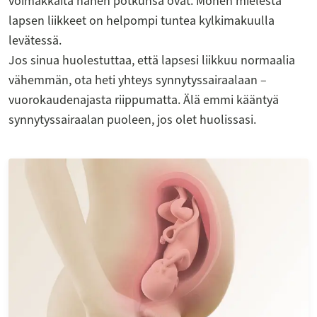
voimakkaita hänen potkunsa ovat. Monen mielestä
lapsen liikkeet on helpompi tuntea kylkimakuulla
levätessä.
Jos sinua huolestuttaa, että lapsesi liikkuu normaalia
vähemmän, ota heti yhteys synnytyssairaalaan –
vuorokaudenajasta riippumatta. Älä emmi kääntyä
synnytyssairaalan puoleen, jos olet huolissasi.