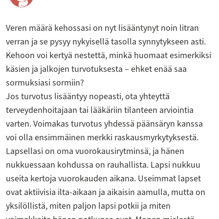
Veren määrä kehossasi on nyt lisääntynyt noin litran
verran ja se pysyy nykyisellä tasolla synnytykseen asti.
Kehoon voi kertyä nestettä, minkä huomaat esimerkiksi
käsien ja jalkojen turvotuksesta – ehket enää saa
sormuksiasi sormiin?
Jos turvotus lisääntyy nopeasti, ota yhteyttä
terveydenhoitajaan tai lääkäriin tilanteen arviointia
varten. Voimakas turvotus yhdessä päänsäryn kanssa
voi olla ensimmäinen merkki raskausmyrkytyksestä.
Lapsellasi on oma vuorokausirytminsä, ja hänen
nukkuessaan kohdussa on rauhallista. Lapsi nukkuu
useita kertoja vuorokauden aikana. Useimmat lapset
ovat aktiivisia ilta-aikaan ja aikaisin aamulla, mutta on
yksilöllistä, miten paljon lapsi potkii ja miten