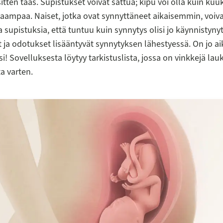
itten taas. Supistukset voivat sattua; kipu voi olla kuin kuu
aampaa. Naiset, jotka ovat synnyttäneet aikaisemmin, voiva
 supistuksia, että tuntuu kuin synnytys olisi jo käynnistynyt
 ja odotukset lisääntyvät synnytyksen lähestyessä. On jo a
si! Sovelluksesta löytyy tarkistuslista, jossa on vinkkejä lau
a varten.