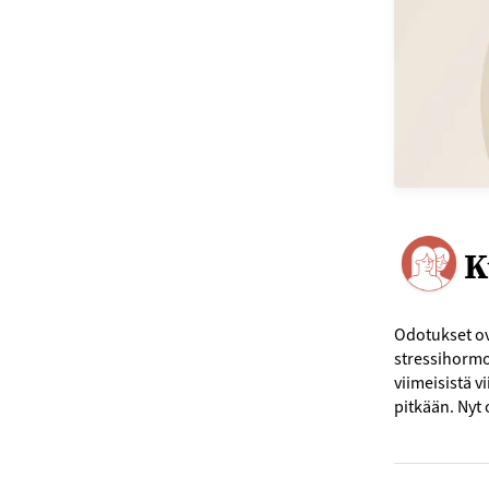
K
Odotukset ova
stressihormo
viimeisistä 
pitkään. Nyt