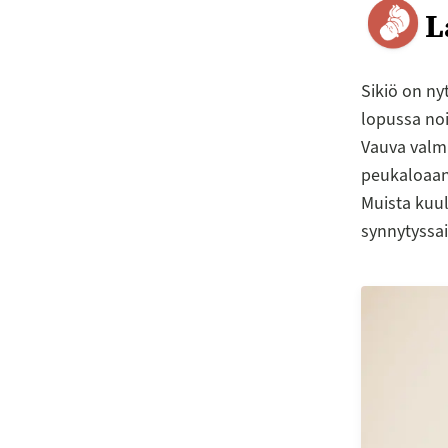
L
Sikiö on ny
lopussa noi
Vauva valm
peukaloaan.
Muista kuulo
synnytyssair