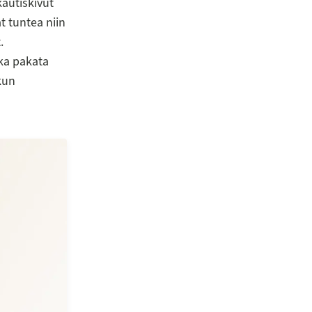
kautiskivut
t tuntea niin
.
ika pakata
kun