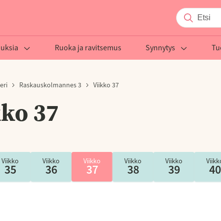
auksia
Ruoka ja ravitsemus
Synnytys
Tu
eri
Raskauskolmannes 3
Viikko 37
kko 37
Viikko
Viikko
Viikko
Viikko
Viikko
Viikk
35
36
37
38
39
40