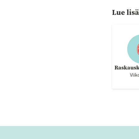
Lue lis
Raskausk
Viik