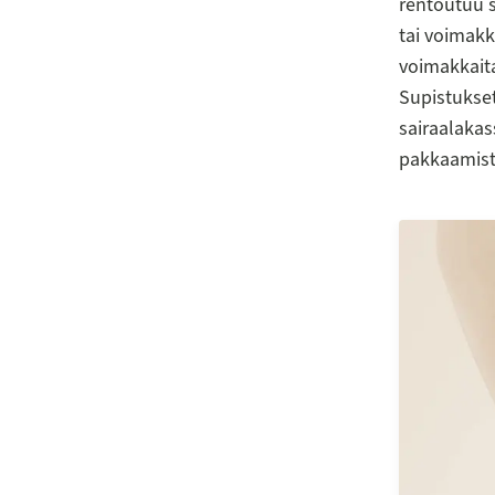
rentoutuu s
tai voimakk
voimakkaita
Supistukset
sairaalakas
pakkaamist