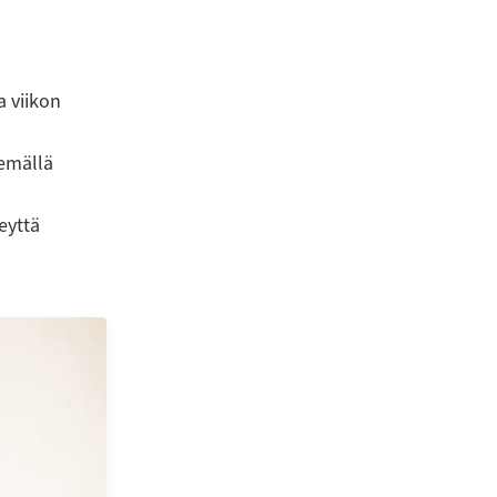
a viikon
emällä
teyttä