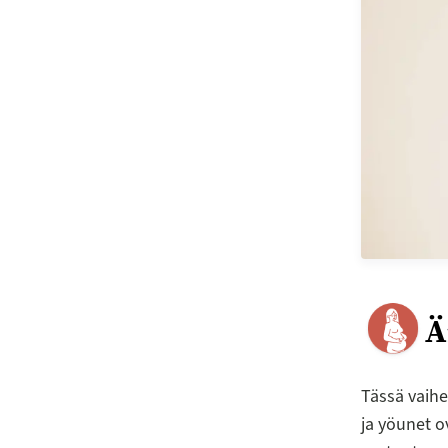
Ä
Tässä vaihe
ja yöunet o