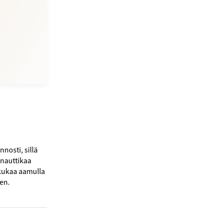
nosti, sillä
 nauttikaa
kkukaa aamulla
en.