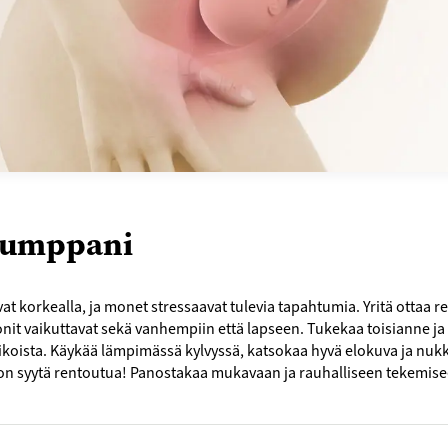
umppani
t korkealla, ja monet stressaavat tulevia tapahtumia. Yritä ottaa ren
nit vaikuttavat sekä vanhempiin että lapseen. Tukekaa toisianne ja
viikoista. Käykää lämpimässä kylvyssä, katsokaa hyvä elokuva ja nu
 on syytä rentoutua! Panostakaa mukavaan ja rauhalliseen tekemise