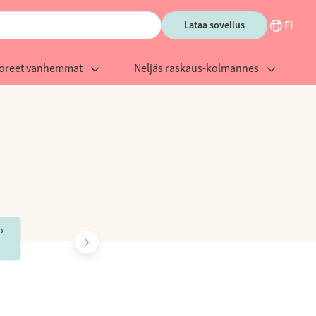
FI
Lataa sovellus
oreet vanhemmat
Neljäs raskaus-kolmannes
o
Viikko
Viikko
41
42