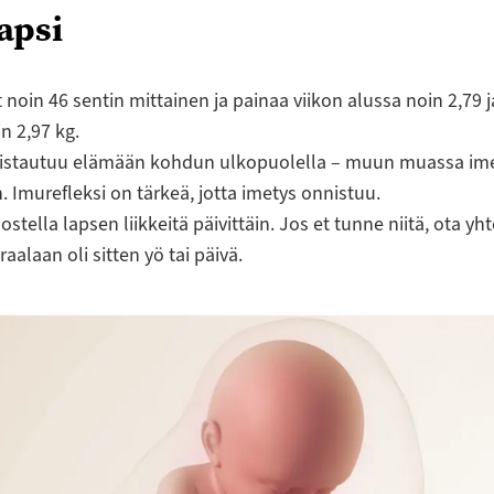
apsi
t noin 46 sentin mittainen ja painaa viikon alussa noin 2,79 j
n 2,97 kg.
istautuu elämään kohdun ulkopuolella – muun muassa im
 Imurefleksi on tärkeä, jotta imetys onnistuu.
stella lapsen liikkeitä päivittäin. Jos et tunne niitä, ota yh
aalaan oli sitten yö tai päivä.