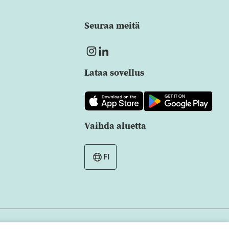
Seuraa meitä
Lataa sovellus
Vaihda aluetta
FI