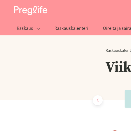
Raskaus
Raskauskalenteri
Oireita ja sair
Raskauskalent
Vii
ikko
Viikko
Viikko
Viikko
31
32
33
34