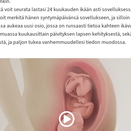
nkin.
ttä voit seurata lastasi 24 kuukauden ikään asti sovellukses
oit merkitä hänen syntymäpäivänsä sovellukseen, ja silloin
sa aukeaa uusi osio, jossa on runsaasti tietoa kahteen ikäv
uassa kuukausittain päivityksen lapsen kehityksestä, sek
estä, ja paljon tukea vanhemmuudellesi tiedon muodossa.