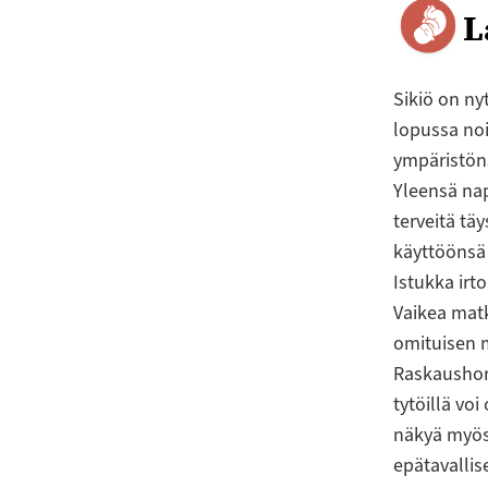
L
Sikiö on ny
lopussa noi
ympäristöns
Yleensä na
terveitä täy
käyttöönsä 
Istukka irt
Vaikea matk
omituisen 
Raskaushorm
tytöillä vo
näkyä myös 
epätavallis