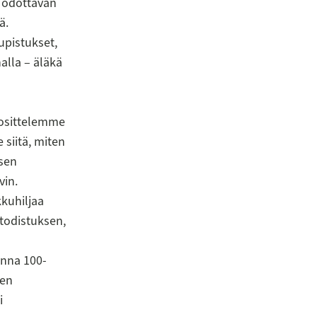
n odottavan
ä.
upistukset,
alla – äläkä
a
uosittelemme
 siitä, miten
isen
vin.
kuhiljaa
todistuksen,
anna 100-
nen
i