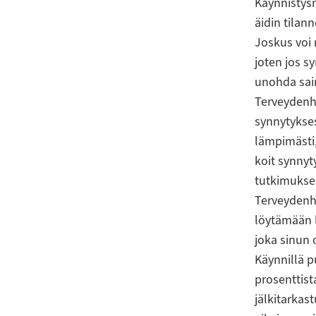
Käynnistysm
äidin tilan
Joskus voi 
joten jos s
unohda sair
Terveydenho
synnytykses
lämpimästi,
koit synnyt
tutkimuksen
Terveydenho
löytämään l
joka sinun
Käynnillä p
prosenttist
jälkitarkas