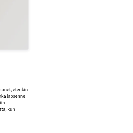
 monet, etenkin
aikka lapsenne
iin
sta, kun