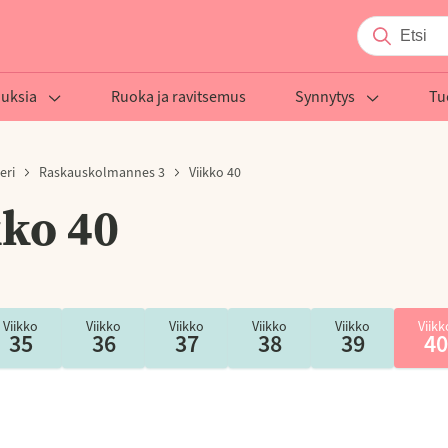
auksia
Ruoka ja ravitsemus
Synnytys
Tu
eri
Raskauskolmannes 3
Viikko 40
kko 40
Viikko
Viikko
Viikko
Viikko
Viikko
Viikk
35
36
37
38
39
40