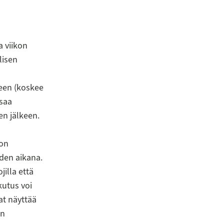
a viikon
lisen
een (koskee
 saa
en jälkeen.
 on
den aikana.
illa että
kutus voi
at näyttää
en