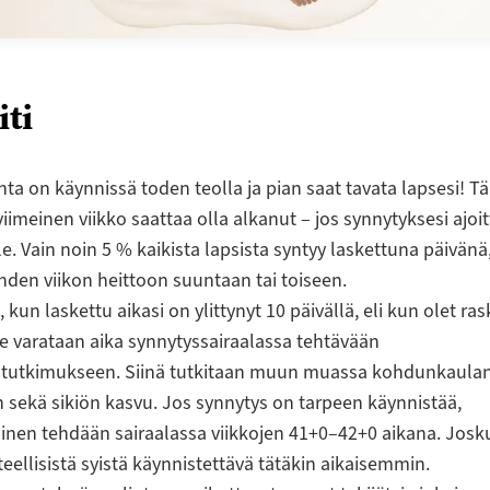
iti
ta on käynnissä toden teolla ja pian saat tavata lapsesi! 
viimeinen viikko saattaa olla alkanut – jos synnytyksesi ajoi
le. Vain noin 5 % kaikista lapsista syntyy laskettuna päivänä
den viikon heittoon suuntaan tai toiseen.
 kun laskettu aikasi on ylittynyt 10 päivällä, eli kun olet ra
le varataan aika synnytyssairaalassa tehtävään
ustutkimukseen. Siinä tutkitaan muun muassa kohdunkaula
sekä sikiön kasvu. Jos synnytys on tarpeen käynnistää,
nen tehdään sairaalassa viikkojen 41+0–42+0 aikana. Josk
teellisistä syistä käynnistettävä tätäkin aikaisemmin.