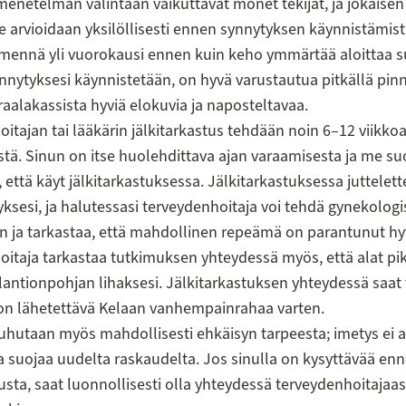
enetelmän valintaan vaikuttavat monet tekijät, ja jokaise
ne arvioidaan yksilöllisesti ennen synnytyksen käynnistämist
mennä yli vuorokausi ennen kuin keho ymmärtää aloittaa s
ynnytyksesi käynnistetään, on hyvä varustautua pitkällä pinn
aalakassista hyviä elokuvia ja naposteltavaa.
itajan tai lääkärin jälkitarkastus tehdään noin 6–12 viikko
tä. Sinun on itse huolehdittava ajan varaamisesta ja me s
 että käyt jälkitarkastuksessa. Jälkitarkastuksessa juttelette
yksesi, ja halutessasi terveydenhoitaja voi tehdä gynekolog
 ja tarkastaa, että mahdollinen repeämä on parantunut hy
itaja tarkastaa tutkimuksen yhteydessä myös, että alat pik
antionpohjan lihaksesi. Jälkitarkastuksen yhteydessä saat 
 on lähetettävä Kelaan vanhempainrahaa varten.
uhutaan myös mahdollisesti ehkäisyn tarpeesta; imetys ei 
a suojaa uudelta raskaudelta. Jos sinulla on kysyttävää en
tusta, saat luonnollisesti olla yhteydessä terveydenhoitajaas