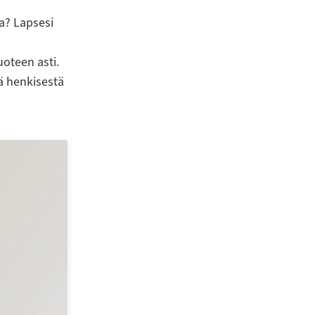
sa? Lapsesi
uoteen asti.
ä henkisestä