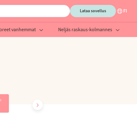
FI
Lataa sovellus
oreet vanhemmat
Neljäs raskaus-kolmannes
o
Viikko
Viikko
41
42