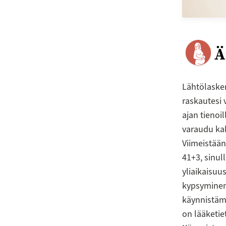
Ä
Lähtölasken
raskautesi 
ajan tienoil
varaudu kah
Viimeistään,
41+3, sinul
yliaikaisu
kypsyminen 
käynnistämi
on lääketie