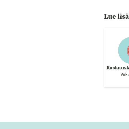
Lue lis
Raskausk
Viik