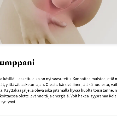
umppani
la käsillä! Laskettu aika on nyt saavutettu. Kannattaa muistaa, että
ät, ylittävät lasketun ajan. Ole siis kärsivällinen, äläkä huolestu, v
ttä. Käyttäkää jäljellä oleva aika pitämällä hyvää huolta toisistanne, n
oittaessa olette levänneitä ja energisiä. Voit hakea isyysrahaa Kela
syntynyt.