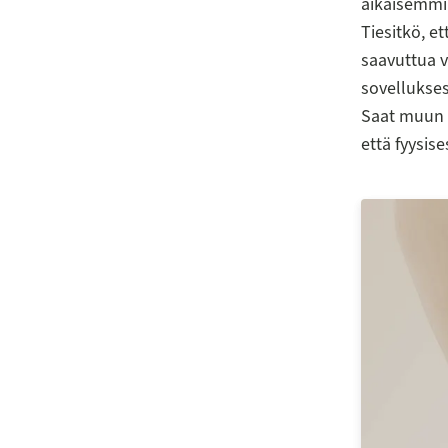
aikaisemmi
Tiesitkö, e
saavuttua v
sovellukses
Saat muun m
että fyysis