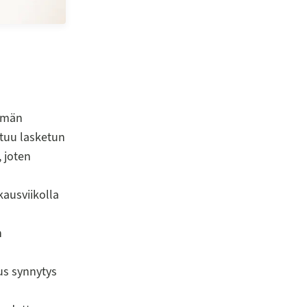
Tämän
ttuu lasketun
, joten
skausviikolla
n
us synnytys