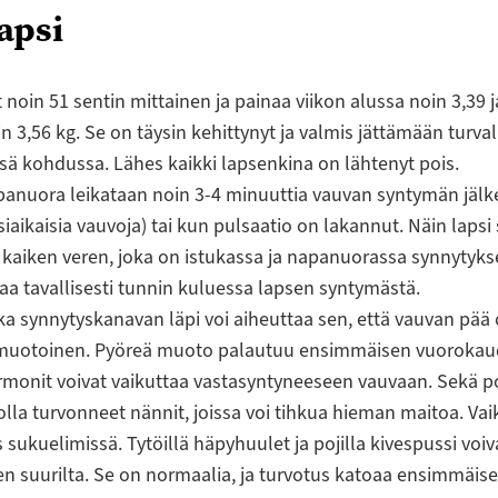
apsi
t noin 51 sentin mittainen ja painaa viikon alussa noin 3,39 j
n 3,56 kg. Se on täysin kehittynyt ja valmis jättämään turval
ä kohdussa. Lähes kaikki lapsenkina on lähtenyt pois.
panuora leikataan noin 3-4 minuuttia vauvan syntymän jälk
siaikaisia vauvoja) tai kun pulsaatio on lakannut. Näin lapsi
kaiken veren, joka on istukassa ja napanuorassa synnytyks
oaa tavallisesti tunnin kuluessa lapsen syntymästä.
a synnytyskanavan läpi voi aiheuttaa sen, että vauvan pää
muotoinen. Pyöreä muoto palautuu ensimmäisen vuorokau
onit voivat vaikuttaa vastasyntyneeseen vauvaan. Sekä poj
i olla turvonneet nännit, joissa voi tihkua hieman maitoa. Vai
sukuelimissä. Tytöillä häpyhuulet ja pojilla kivespussi voiv
en suurilta. Se on normaalia, ja turvotus katoaa ensimmäis