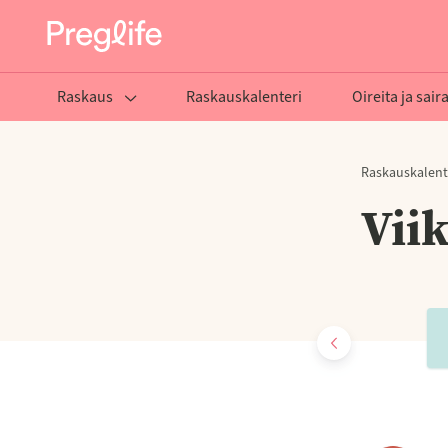
Raskaus
Raskauskalenteri
Oireita ja sair
Raskauskalent
Vii
ikko
Viikko
Viikko
Viikko
31
32
33
34