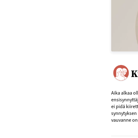
K
Aika alkaa ol
ensisynnyttäj
ei pidä kiire
synnytyksen k
vauvanne on 