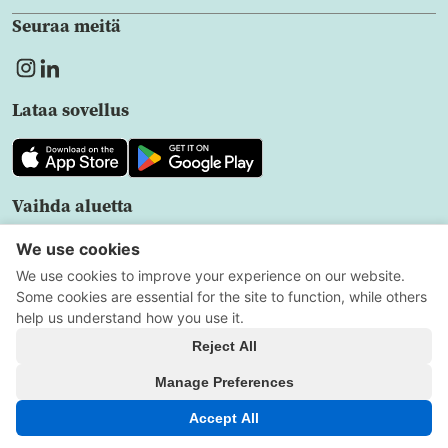
Seuraa meitä
Lataa sovellus
Vaihda aluetta
FI
Tietosuoja
Käyttöehdot
Evästeasetukset
Kaikki oikeudet pidätetään
Copyright © 2026