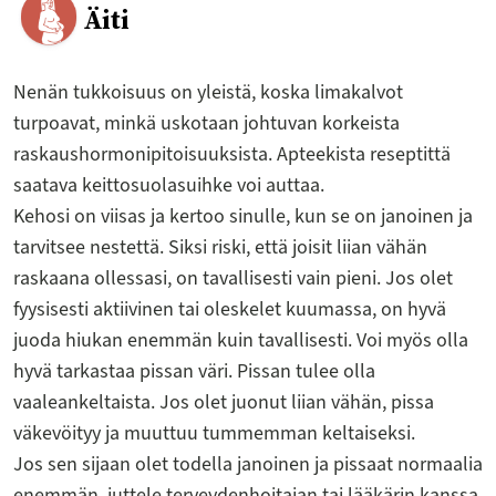
Äiti
Nenän tukkoisuus on yleistä, koska limakalvot
turpoavat, minkä uskotaan johtuvan korkeista
raskaushormonipitoisuuksista. Apteekista reseptittä
saatava keittosuolasuihke voi auttaa.
Kehosi on viisas ja kertoo sinulle, kun se on janoinen ja
tarvitsee nestettä. Siksi riski, että joisit liian vähän
raskaana ollessasi, on tavallisesti vain pieni. Jos olet
fyysisesti aktiivinen tai oleskelet kuumassa, on hyvä
juoda hiukan enemmän kuin tavallisesti. Voi myös olla
hyvä tarkastaa pissan väri. Pissan tulee olla
vaaleankeltaista. Jos olet juonut liian vähän, pissa
väkevöityy ja muuttuu tummemman keltaiseksi.
Jos sen sijaan olet todella janoinen ja pissaat normaalia
enemmän, juttele terveydenhoitajan tai lääkärin kanssa,