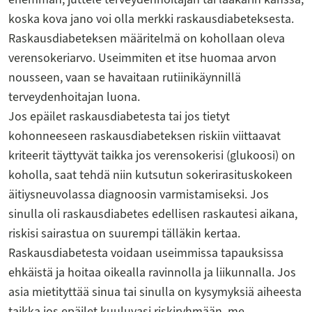
koska kova jano voi olla merkki raskausdiabeteksesta.
Raskausdiabeteksen määritelmä on kohollaan oleva
verensokeriarvo. Useimmiten et itse huomaa arvon
nousseen, vaan se havaitaan rutiinikäynnillä
terveydenhoitajan luona.
Jos epäilet raskausdiabetesta tai jos tietyt
kohonneeseen raskausdiabeteksen riskiin viittaavat
kriteerit täyttyvät taikka jos verensokerisi (glukoosi) on
koholla, saat tehdä niin kutsutun sokerirasituskokeen
äitiysneuvolassa diagnoosin varmistamiseksi. Jos
sinulla oli raskausdiabetes edellisen raskautesi aikana,
riskisi sairastua on suurempi tälläkin kertaa.
Raskausdiabetesta voidaan useimmissa tapauksissa
ehkäistä ja hoitaa oikealla ravinnolla ja liikunnalla. Jos
asia mietityttää sinua tai sinulla on kysymyksiä aiheesta
taikka jos epäilet kuuluvasi riskiryhmään, me