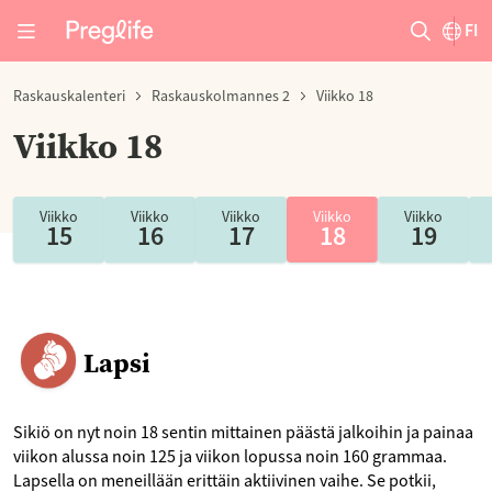
FI
Raskauskalenteri
Raskauskolmannes 2
Viikko 18
Viikko 18
Viikko
Viikko
Viikko
Viikko
Viikko
15
16
17
18
19
Lapsi
Sikiö on nyt noin 18 sentin mittainen päästä jalkoihin ja painaa
viikon alussa noin 125 ja viikon lopussa noin 160 grammaa.
Lapsella on meneillään erittäin aktiivinen vaihe. Se potkii,