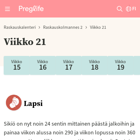
FI
Raskauskalenteri
Raskauskolmannes 2
Viikko 21
Viikko 21
Viikko
Viikko
Viikko
Viikko
Viikko
15
16
17
18
19
Lapsi
Sikiö on nyt noin 24 sentin mittainen päästä jalkoihin ja
painaa viikon alussa noin 290 ja viikon lopussa noin 360