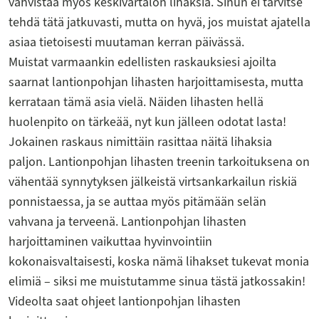
vahvistaa myös keskivartalon lihaksia. Sinun ei tarvitse
tehdä tätä jatkuvasti, mutta on hyvä, jos muistat ajatella
asiaa tietoisesti muutaman kerran päivässä.
Muistat varmaankin edellisten raskauksiesi ajoilta
saarnat lantionpohjan lihasten harjoittamisesta, mutta
kerrataan tämä asia vielä. Näiden lihasten hellä
huolenpito on tärkeää, nyt kun jälleen odotat lasta!
Jokainen raskaus nimittäin rasittaa näitä lihaksia
paljon. Lantionpohjan lihasten treenin tarkoituksena on
vähentää synnytyksen jälkeistä virtsankarkailun riskiä
ponnistaessa, ja se auttaa myös pitämään selän
vahvana ja terveenä. Lantionpohjan lihasten
harjoittaminen vaikuttaa hyvinvointiin
kokonaisvaltaisesti, koska nämä lihakset tukevat monia
elimiä – siksi me muistutamme sinua tästä jatkossakin!
Videolta saat ohjeet lantionpohjan lihasten