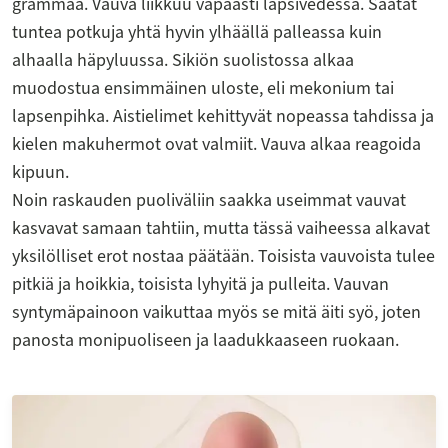
grammaa. Vauva liikkuu vapaasti lapsivedessä. Saatat
tuntea potkuja yhtä hyvin ylhäällä palleassa kuin
alhaalla häpyluussa. Sikiön suolistossa alkaa
muodostua ensimmäinen uloste, eli mekonium tai
lapsenpihka. Aistielimet kehittyvät nopeassa tahdissa ja
kielen makuhermot ovat valmiit. Vauva alkaa reagoida
kipuun.
Noin raskauden puoliväliin saakka useimmat vauvat
kasvavat samaan tahtiin, mutta tässä vaiheessa alkavat
yksilölliset erot nostaa päätään. Toisista vauvoista tulee
pitkiä ja hoikkia, toisista lyhyitä ja pulleita. Vauvan
syntymäpainoon vaikuttaa myös se mitä äiti syö, joten
panosta monipuoliseen ja laadukkaaseen ruokaan.