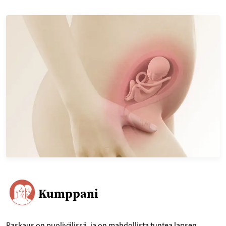
Kumppani
Raskaus on puolivälissä, ja on mahdollista tuntea lapsen