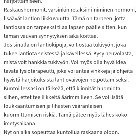
harjoittamiseen.
Raskaushormonit, varsinkin relaksiini-niminen hormoni,
lisäävät lantion liikkuvuutta. Tämä on tarpeen, jotta
lantiossa on tarpeeksi tilaa lapsen päälle sitten, kun
tämän vauvan synnytyksen aika koittaa.
Jos sinulla on lantiokipuja, voit ostaa tukivyön, joka
tukee lantiota seistessä ja kävellessä. Kysy neuvolasta,
mistä voit hankkia tukivyön. Voi myös olla hyvä idea
tavata fysioterapeutti, joka voi antaa vinkkejä ja ohjeita
hyvistä harjoituksista lantiovaivojen helpottamiseksi.
Kuntoillessasi on tärkeää, että kiinnität huomiota
siihen, ettet tee liikkeitä äärimmilleen. Se voi lisätä
loukkaantumisen ja lihasten vääränlaisen
kuormittumisen riskiä. Tämä pätee myös lähes koko
imetysaikana.
Nyt on aika sopeuttaa kuntoilua raskaana oloon.