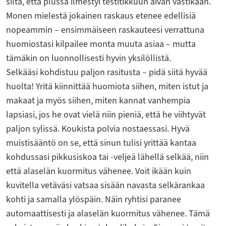
siltä, että plussa ilmestyi testitikkuun aivan vastikään.
Monen mielestä jokainen raskaus etenee edellisiä
nopeammin – ensimmäiseen raskauteesi verrattuna
huomiostasi kilpailee monta muuta asiaa – mutta
tämäkin on luonnollisesti hyvin yksilöllistä.
Selkääsi kohdistuu paljon rasitusta – pidä siitä hyvää
huolta! Yritä kiinnittää huomiota siihen, miten istut ja
makaat ja myös siihen, miten kannat vanhempia
lapsiasi, jos he ovat vielä niin pieniä, että he viihtyvät
paljon sylissä. Koukista polvia nostaessasi. Hyvä
muistisääntö on se, että sinun tulisi yrittää kantaa
kohdussasi pikkusiskoa tai -veljeä lähellä selkää, niin
että alaselän kuormitus vähenee. Voit ikään kuin
kuvitella vetäväsi vatsaa sisään navasta selkärankaa
kohti ja samalla ylöspäin. Näin ryhtisi paranee
automaattisesti ja alaselän kuormitus vähenee. Tämä